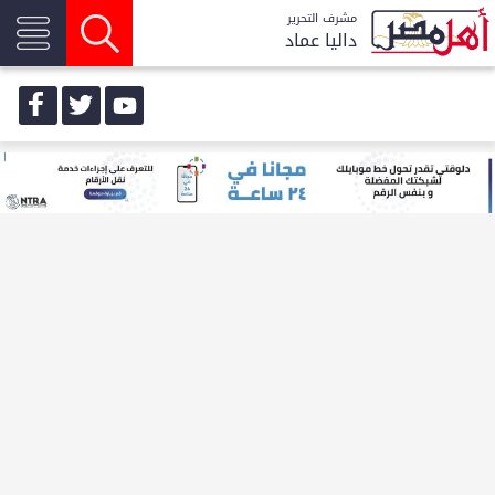
مشرف التحرير
داليا عماد