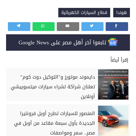
هوندا
قطاع السيارات الكهربائية
تابعوا آخر أهل مصر على Google News
إقرأ أيضاً
دايموند موتورز و"التوكيل دوت كوم"
تعلنان شراكة لشراء سيارات ميتسوبيشي
أونلاين
المنصور للسيارات تطرح أوبل فرونتيرا
الجديدة بأول سبعة مقاعد من أوبل في
مصر.. سعر ومواصفات