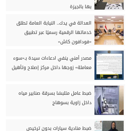
بها بالجيزة
العدالة في يدك.. النيابة العامة تطلق
خدماتها الرقمية رسميًا عبر تطبيق
«فودافون كاش»
مصدر أمني ينفي ادعاءات سيدة بـ«سوء
معاملة» زوجها داخل مركز إصلاح وتأهيل
ضبط عامل متلبسًا بسرقة صنابير مياه
داخل زاوية بسوهاج
ضبط منادية سيارات بدون ترخيص