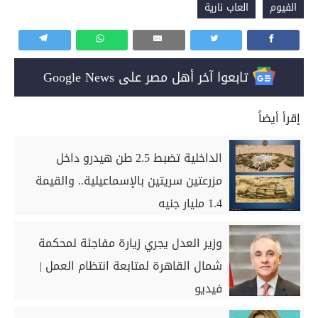
الفيوم
العاب نارية
تابعوا آخر أهل مصر على Google News
إقرأ أيضاً
الداخلية تضبط 2.5 طن هيدرو داخل
مزرعتين سريتين بالإسماعيلية.. والقيمة
1.4 مليار جنيه
وزير العدل يجري زيارة مفاجئة لمحكمة
شمال القاهرة لمتابعة انتظام العمل |
فيديو