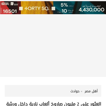
أهل مصر
حوادث
العثور على 2 مليون صاروخ ألعاب نارية داخل ورشة