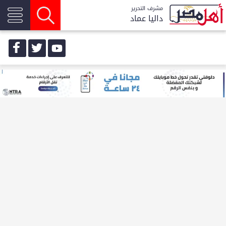
مشرف التحرير
داليا عماد