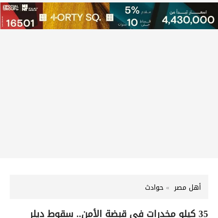
أهل مصر
حوادث
​35 كيلو مخدرات في قبضة الأمن.. سقوط ديلر