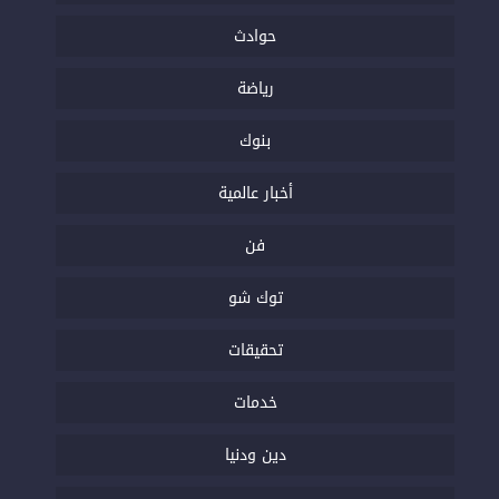
حوادث
رياضة
بنوك
أخبار عالمية
فن
توك شو
تحقيقات
خدمات
دين ودنيا