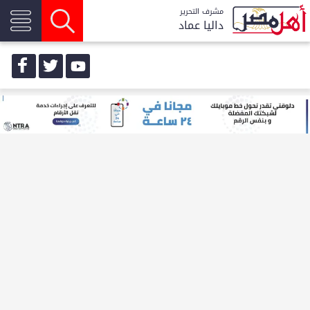
مشرف التحرير
داليا عماد