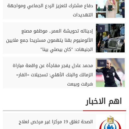
دفاع مشترك لتعزيز الردع الجماعي ومواجهة
التهديدات
9
إديناله تحويشة العمر.. موظفو مصنع
الألومنيوم بقنا يتهمون مستريحا جمع ملايين
الجنيهات: "كان بيصلي بينا"
10
محمد عادل يفجر مفاجأة عن واقعة مباراة
الزمالك والبنك الأهلي: تسجيلات «الفار»
سُرقت وبيعت
اهم الاخبار
الصحة تغلق 19 مركزا غير مرخص لعلاج