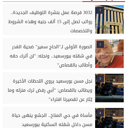
1
3032 فرصة عمل بنشرة التوظيف الجديدة..
رواتب تصل إلى 15 ألف جنيه وهذه الشروط
والتخصصات
2
الصورة الأولى لـ"الحاج سمير" ضحية الغدر
في شقته ببورسعيد.. ونجله: "لن أترك حقه
وأطالب بالقصاص"
3
نجل مسن بورسعيد يروي اللحظات الأخيرة
ويطالب بالقصاص: "أبي رفض ترك منزله وما
يُثار عن تقصيرنا افتراء"
4
مأساة في حي المناخ.. الجشع ينهى حياة
مسن داخل شقته السكنية ببورسعيد