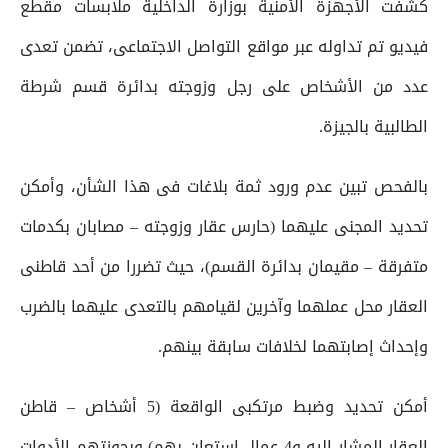
كشفت الأجهزة الأمنية بوزارة الداخلية ملابسات مقطع
فيديو تم تداوله عبر مواقع التواصل الاجتماعى، تضمن تعدى
عدد من الأشخاص على رجل وزوجته بدائرة قسم شرطة
الطالبية بالجيزة.
بالفحص تبين عدم ورود ثمة بلاغات فى هذا الشأن، وأمكن
تحديد المجنى عليهما (حارس عقار وزوجته – مصابان بكدمات
متفرقة – مقيمان بدائرة القسم)، حيث تضررا من أحد قاطنى
العقار محل عملهما وآخرين لقيامهم بالتعدى عليهما بالضرب
وإحداث إصابتهما لخلافات سابقة بينهم.
أمكن تحديد وضبط مرتكبى الواقعة (5 أشخاص – قاطن
العقار المشار إليه و4 عمال استعان بهم) وبحوزتهم الأدوات