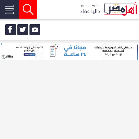
مشرف التحرير
داليا عماد