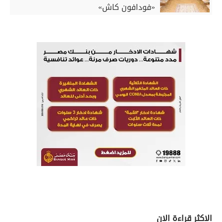
«فودافون كاش»
الاكثر قراءة الان