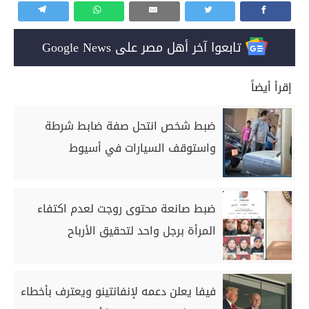
تابعوا آخر أهل مصر على Google News
إقرأ أيضاً
ضبط شخص انتحل صفة ضابط شرطة
واستوقف السيارات في أسيوط
ضبط صانعة محتوى روجت لعدم اكتفاء
المرأة برجل واحد لتحقيق الأرباح
فيفا يعلن دعمه لإنفانتينو ويعترف بأخطاء