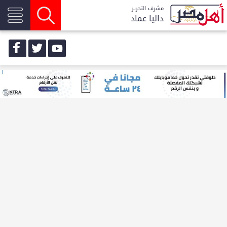
مشرف التحرير
داليا عماد