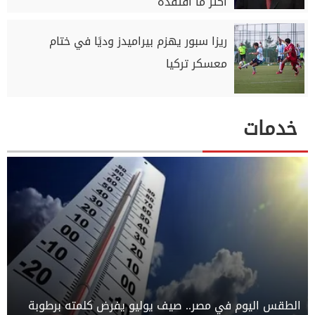
أكثر ما أفتقده
ريزا سبور يهزم بيراميدز وديًا في ختام
معسكر تركيا
خدمات
الطقس اليوم في مصر.. صيف يوليو يفرض كلمته برطوبة