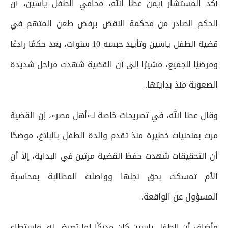
أكد المستشار أيمن عطا الله، محامي الطفل ياسين، أن
الحكم الصادر من محكمة النقض برفض طعن المتهم في
قضية الطفل ياسين وتأييد حبسه 10 سنوات، يعد حكمًا رادعًا
ومرضيًا للجميع، مشيرًا إلى أن القضية شهدت مراحل شديدة
الصعوبة منذ بدايتها.
وقال عطا الله، في تصريحات خاصة لـ«أهل مصر»، إن القضية
مرت بمنحنيات خطيرة منذ تقدم والدة الطفل بالبلاغ، موضحًا
أن التحقيقات شهدت حفظ القضية مرتين في البداية، إلا أن
الأم تمسكت بحق نجلها وواصلت المطالبة بمحاسبة
المسؤول عن الواقعة.
وأضاف أن الطفل ياسين كان مدركًا لما تعرض له، واستطاع