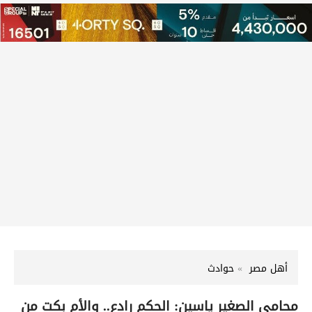
أهل مصر
حوادث
محامي الصغير ياسين: الحكم رادع.. والأم بكت من