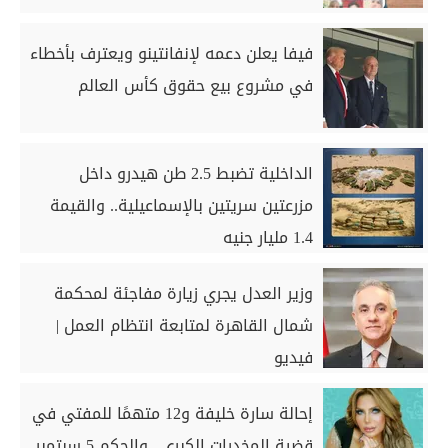
فيفا يعلن دعمه لإنفانتينو ويعترف بأخطاء
في مشروع بيع حقوق كأس العالم
الداخلية تضبط 2.5 طن هيدرو داخل
مزرعتين سريتين بالإسماعيلية.. والقيمة
1.4 مليار جنيه
وزير العدل يجري زيارة مفاجئة لمحكمة
شمال القاهرة لمتابعة انتظام العمل |
فيديو
إحالة سارة خليفة و12 متهمًا للمفتي في
قضية المخدرات الكبرى.. والحكم 5 سبتمبر