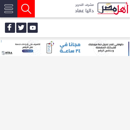
مشرف التحرير
داليا عماد