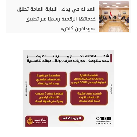
العدالة في يدك.. النيابة العامة تطلق
خدماتها الرقمية رسميًا عبر تطبيق
«فودافون كاش»