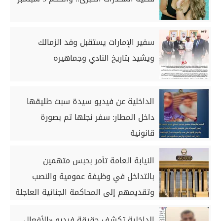
سفير الإمارات يستقبل وفد الزمالك
ويشيد بتاريخ النادي وجماهيره
الداخلية عن فيديو سيدة سبت طليقها
داخل المطار: سفر نجلها تم بصورة
قانونية
النيابة العامة تأمر بحبس متهمين
بالتداخل في وظيفة عمومية والنصب
وتقديمهم إلى المحاكمة الجنائية العاجلة
الداخلية تكشف حقيقة فيديو «الأفعال