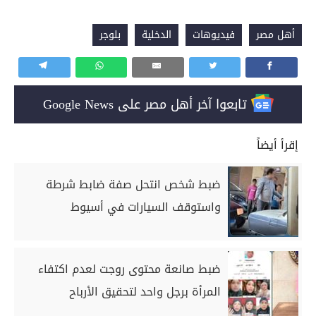
أهل مصر
فيديوهات
الدخلية
بلوجر
تابعوا آخر أهل مصر على Google News
إقرأ أيضاً
ضبط شخص انتحل صفة ضابط شرطة
واستوقف السيارات في أسيوط
ضبط صانعة محتوى روجت لعدم اكتفاء
المرأة برجل واحد لتحقيق الأرباح