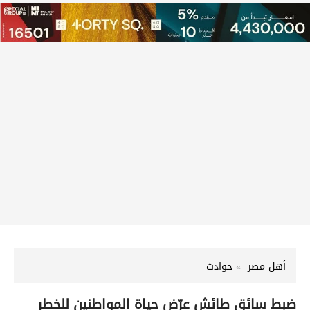
أهل مصر
حوادث
ضبط سائق طائش عرّض حياة المواطنين للخطر