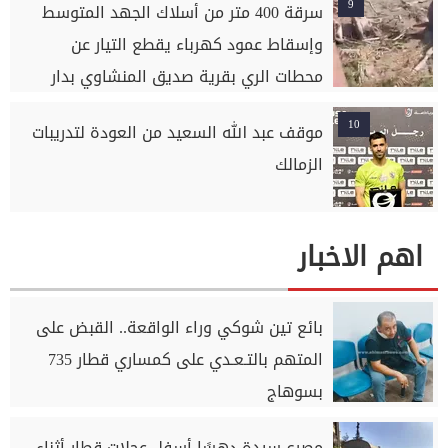
9
سرقة 400 متر من أسلاك الجهد المتوسط
وإسقاط عمود كهرباء يقطع التيار عن
محطات الري بقرية صديق المنشاوي بدار
السلام بسوهاج
10
موقف عبد الله السعيد من العودة لتدريبات
الزمالك
اهم الاخبار
بائع تين شوكي وراء الواقعة.. القبض على
المتهم بالتـعـدي على كمساري قطار 735
بسوهاج
مصرع سيدة دهسًا أسفل عجلات قطار أثناء