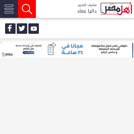
مشرف التحرير
داليا عماد