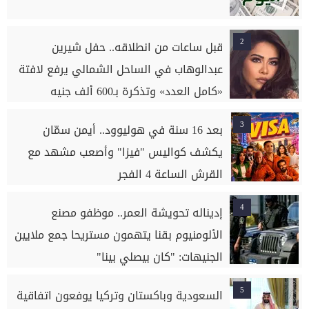
2
قبل ساعات من انطلاقه.. حفل شيرين
عبدالوهاب في الساحل الشمالي يرفع لافتة
«كامل العدد» وتذكرة بـ600 ألف جنيه
3
بعد 16 سنة في هوليوود.. أيمن سمّان
يكشف كواليس "فيزا" وأصعب مشهد مع
القرش الساعة 4 الفجر
4
إديناله تحويشة العمر.. موظفو مصنع
الألومنيوم بقنا يتهمون مستريحا جمع ملايين
الجنيهات: "كان بيصلي بينا"
5
السعودية وباكستان وتركيا يوفعون اتفاقية