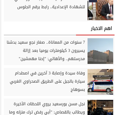
للشهادة الإعدادية.. رابط برقم الجلوس
اهم الاخبار
7 سنوات من المعاناة.. صغار نجع سعيد بدشنا
يسيرون 3 كيلومترات يوميا بعد إزالة
مدرستهم.. والأهالي: "إحنا مهمشين"
وفاة سيدة وإصابة 3 آخرين في اصطدام
سيارة بالجبل على الطريق الصحراوي الغربي
بسوهاج
نجل مسن بورسعيد يروي اللحظات الأخيرة
ويطالب بالقصاص: "أبي رفض ترك منزله وما