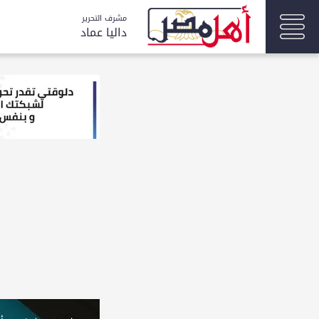
مشرف التحرير
داليا عماد