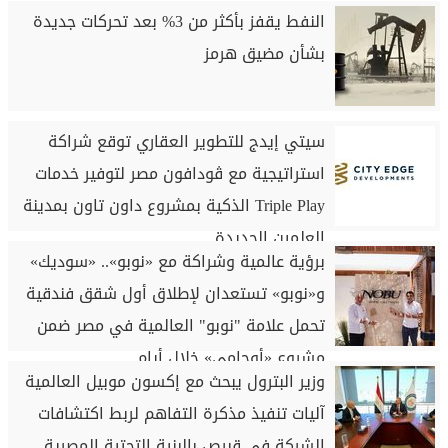
النفط يقفز بأكثر من 3% بعد تحركات جديدة
بشأن مضيق هرمز
سيتي إيدج للتطوير العقاري توقع شراكة
استراتيجية مع ڤودافون مصر لتوفير خدمات
Triple Play الذكية بمشروع داون تاون بمدينة
العلمين الجديدة
برؤية عالمية وشراكة مع «نوبو».. «سوديك»
و«نوبو» تستعدان لإطلاق أول شقق فندقية
تحمل علامة "نوبو" العالمية في مصر ضمن
مشروع «أوجامي» خلال أيام
وزير البترول يبحث مع إكسون موبيل العالمية
آليات تنفيذ مذكرة التفاهم لربط اكتشافات
الشركة في قبرص بالبنية التحتية المصرية