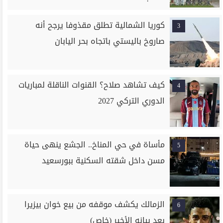
كوريا الشمالية تطلق مقذوفا يرجح أنه
3
صاروخ باليستي باتجاه بحر اليابان
كيف تشاهد صلاح؟ القنوات الناقلة لمباريات
4
الدوري التركي 2027
مأساة في حي المناخ.. الجشع ينهى حياة
5
مسن داخل شقته السكنية ببورسعيد
الزمالك يكشف موقفه من بيع خوان بيزيرا
6
بعد بيانه الأخير (خاص)