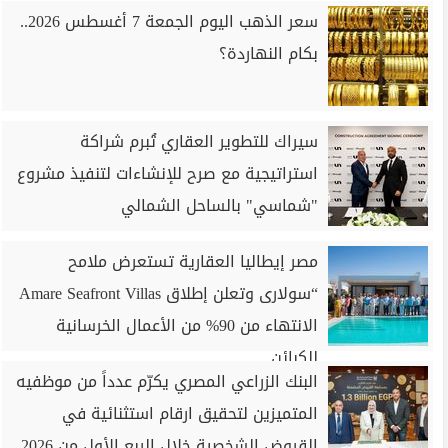
سعر الذهب اليوم الجمعة 7 أغسطس 2026..
بكام النهاردة؟
سيراك للتطوير العقاري تُبرم شراكة
استراتيجية مع صرح للإنشاءات لتنفيذ مشروع
"شماسي" بالساحل الشمالي
مصر إيطاليا العقارية تستعرض ملامح
“سولارى وتعلن إطلاق Amare Seafront Villas
الانتهاء من 90% من الأعمال الخرسانية
للكبائن
البنك الزراعي المصري يكرّم عدداً من موظفيه
المتميزين لتحقيق ارقام استثنائية في
القروض الشخصية خلال الربع الأول من 2026