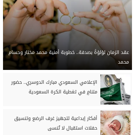
عقد الزمان لؤلؤةً بصدفة.. خطوبة أمنية محمد مختار وحسام
محمد
الإعلامي السعودي مبارك الدوسري.. حضور
متنامٍ في تغطية الكرة السعودية
أفكار إبداعية لتجهيز غرف الرضع وتنسيق
حفلات استقبال لا تُنسى