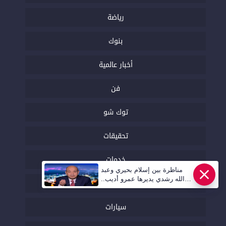
رياضة
بنوك
أخبار عالمية
فن
توك شو
تحقيقات
خدمات
مناظرة بين إسلام بحيري وعبد
الله رشدي يديرها عمرو أديب..
دين ودنيا
قريبا | أهل مصر
سيارات