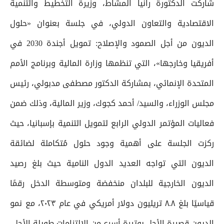
شاركت الدكتورة رانيا المشاط، وزيرة التخطيط والتنمية
الاقتصادية والتعاون الدولي، في جلسة بعنوان «حلول
الديون من أجل الصمود والإصلاح: تمويل أجندة 2030 في
أفريقيا وخارجها»، التي تنظمها وزارة المالية وبرنامج الأمم
المتحدة الإنمائي، بمشاركة الدكتور مصطفى مدبولي، رئيس
مجلس الوزراء، والسيد/ أحمد كجوك، وزير المالية، وذلك ضمن
فعاليات المؤتمر الدولي الرابع لتمويل التنمية بإسبانيا، حيث
ركزت الجلسة على أهمية وجود حلول مُتكاملة لضائقة
الديون التي تواجه العديد الدول النامية حيث بلغ رصيد
الديون الخارجية للبلدان منخفضة ومتوسطة الدخل رقمًا
قياسيًا بلغ ٨.٨ تريليون دولار أمريكي في عام ٢٠٢٣، مع نمو
الديون قصيرة الأجل بوتيرة أسرع من الالتزامات طويلة الأجل.