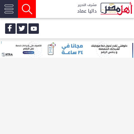
مشرف التحرير
داليا عماد