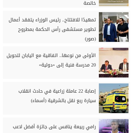
خالصة
تمهيدًا للافتتاح.. رئيس الوزراء يتفقد أعمال
تطوير مستشفى رأس الحكمة بمطروح
(صور)
الأولى من نوعها.. اتفاقية مع اليابان لتحويل
20 مدرسة فنية إلى «دولية»
إصابة 22 عاملة زراعية في حادث انقلاب
سيارة ربع نقل بالشرقية (أسماء)
رامي ربيعة ينافس على جائزة أفضل لاعب