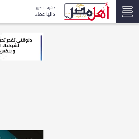
مشرف التحرير
داليا عماد