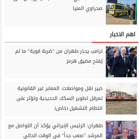
صحراوي المنيا
اهم الاخبار
ترامب يحذر طهران من "ضربة قوية" ما لم
يُفتح مضيق هرمز
خبير نقل ومواصلات: المعابر غير القانونية
تعرقل تطوير السكك الحديدية وتؤثر على
انتظام التشغيل (خاص)
طهران: الرئيس الإيراني يؤكد أن التواصل مع
المرشد "صعب جداً" في الوقت الحالي