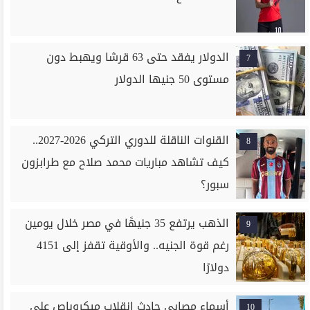
الدولار يفقد حتى 63 قرشا ويهبط دون
7
مستوى 50 جنيها الدولار
القنوات الناقلة للدوري التركي 2026-2027..
8
كيف تشاهد مباريات محمد صلاح مع طرابزون
سبور؟
الذهب يرتفع 35 جنيهًا في مصر خلال يومين
9
رغم قوة الجنيه.. والأوقية تقفز إلى 4151
دولارًا
أسماء مصابي حادث انقلاب ميكروباص على
10