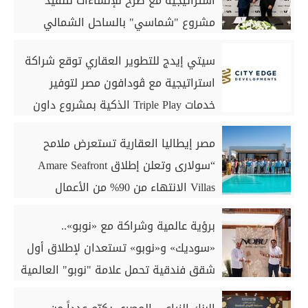
استراتيجية مع صرح للإنشاءات لتنفيذ
مشروع "شماسي" بالساحل الشمالي
سيتي إيدج للتطوير العقاري توقع شراكة
استراتيجية مع ڤودافون مصر لتوفير
خدمات Triple Play الذكية بمشروع داون
تاون بمدينة العلمين الجديدة
مصر إيطاليا العقارية تستعرض ملامح
“سولارى وتعلن إطلاق Amare Seafront
Villas الانتهاء من 90% من الأعمال
الخرسانية للكبائن
برؤية عالمية وشراكة مع «نوبو»..
«سوديك» و«نوبو» تستعدان لإطلاق أول
شقق فندقية تحمل علامة "نوبو" العالمية
في مصر ضمن مشروع «أوجامي» خلال