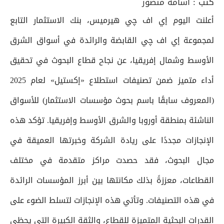
كتب :
أسامة منصور
أعلنت اليوم إي اف چي هيرميس، بنك الاستثمار التابع
لمجموعة إي اف چي القابضة والرائدة في أسواق الشرق
الأوسط وشمال إفريقيا، عن نجاح قطاع البحوث في تحقيق
أداء متميز ضمن تصنيفات استطلاع «إكستيل» لعام 2025
(المعروف سابقًا باسم بحوث مؤسسات الاستثمار) للأسواق
الناشئة بمنطقة أوروبا والشرق الأوسط وإفريقيا. تؤكد هذه
الإنجازات مجددًا على ريادة الشركة وخبرتها العميقة في
مجال البحوث، فقد حصدت مراكز متقدمة في مختلف
القطاعات، معززةً بذلك مكانتها بين أبرز المؤسسات الرائدة
في هذه التصنيفات. وتأتي هذه الإنجازات لتسلط الضوء على
القدرات البحثية المتميزة للقطاع، والثقة الكبيرة التي يحظى