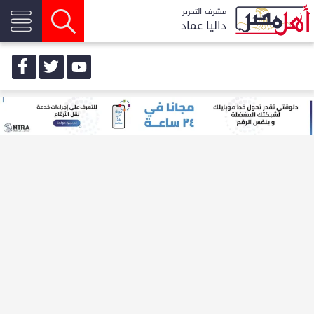
مشرف التحرير
داليا عماد