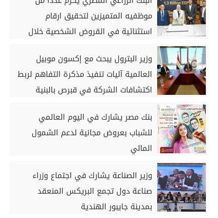
البنك الزراعي المصري يكرّم عدداً من
أيام
موظفيه المتميزين لتحقيق ارقام
استثنائية في القروض الشخصية خلال
الربع الأول من 2026
وزير البترول يبحث مع إكسون موبيل
العالمية آليات تنفيذ مذكرة التفاهم لربط
اكتشافات الشركة في قبرص بالبنية
التحتية المصرية
بنك مصر يشارك في اليوم العالمي
للشباب بعروض مجانية لدعم الشمول
المالي
وزير الصناعة يشارك في اجتماع وزراء
صناعة دول تجمع البريكس المنعقد
بمدينة جايبور الهندية