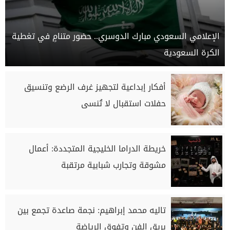
الإعلامي السعودي مبارك الدوسري.. حضور متنامٍ في تغطية
الكرة السعودية
أفكار إبداعية لتجهيز غرف الرضع وتنسيق
حفلات استقبال لا تُنسى
خريطة الدراما الخليجية المتجددة: أعمال
مشوقة وتجارب شبابية مرتقبة
تاليه محمد إبراهيم: نجمة صاعدة تجمع بين
بريق الفن وتفوق الرياضة