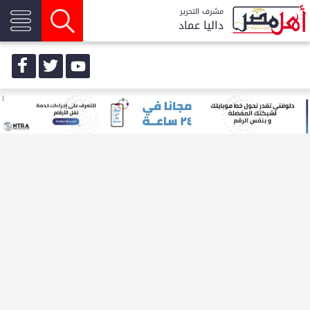
مشرف التحرير
داليا عماد