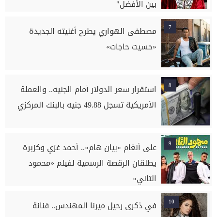
بين الأفضل"
7
مصطفى الهواري يطرح أغنيته الجديدة
«حسيت حاجات»
8
استقرار سعر الدولار أمام الجنيه.. والعملة
الأمريكية تسجل 49.88 جنيه بالبنك المركزي
9
على أنغام «بيان هام».. أحمد غزي وكزبرة
يطلقان الرقصة الرسمية لفيلم «محمود
التاني»
10
في ذكرى رحيل ميرنا المهندس.. فنانة