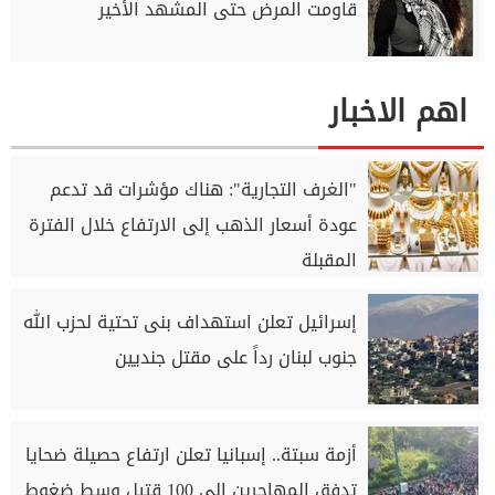
قاومت المرض حتى المشهد الأخير
اهم الاخبار
"الغرف التجارية": هناك مؤشرات قد تدعم
عودة أسعار الذهب إلى الارتفاع خلال الفترة
المقبلة
إسرائيل تعلن استهداف بنى تحتية لحزب الله
جنوب لبنان رداً على مقتل جنديين
أزمة سبتة.. إسبانيا تعلن ارتفاع حصيلة ضحايا
تدفق المهاجرين إلى 100 قتيل وسط ضغوط