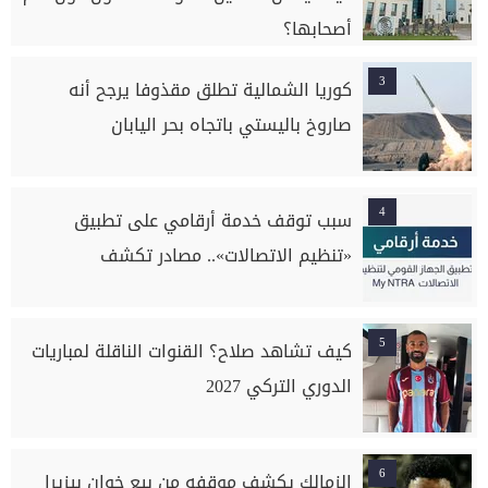
أصحابها؟
3
كوريا الشمالية تطلق مقذوفا يرجح أنه
صاروخ باليستي باتجاه بحر اليابان
4
سبب توقف خدمة أرقامي على تطبيق
«تنظيم الاتصالات».. مصادر تكشف
5
كيف تشاهد صلاح؟ القنوات الناقلة لمباريات
الدوري التركي 2027
6
الزمالك يكشف موقفه من بيع خوان بيزيرا