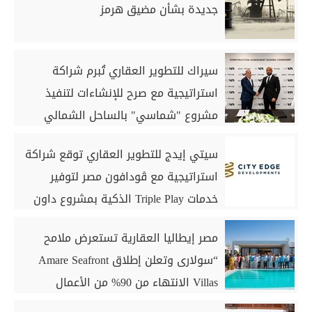
جديدة بشأن مضيق هرمز
سيراك للتطوير العقاري تُبرم شراكة
استراتيجية مع صرح للإنشاءات لتنفيذ
مشروع "شماسي" بالساحل الشمالي
سيتي إيدج للتطوير العقاري توقع شراكة
استراتيجية مع ڤودافون مصر لتوفير
خدمات Triple Play الذكية بمشروع داون
تاون بمدينة العلمين الجديدة
مصر إيطاليا العقارية تستعرض ملامح
“سولارى وتعلن إطلاق Amare Seafront
Villas الانتهاء من 90% من الأعمال
الخرسانية للكبائن