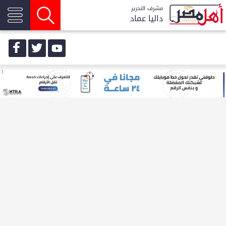
مشرف التحرير
داليا عماد