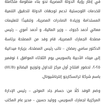
في إطار رؤية الدولة المصرية نحو بناء منظومة متكاملة
للخدمات اللوجستية تدعم توجهات الدولة لتحقيق التنمية
المستدامة وزيادة الصادرات المصرية، وتنفيذًا لتعليمات
معالي أحمد كجوك – وزير المالية، و أحمد أموي – رئيس
مصلحة الجمارك المصرية، قام وفد من المصلحة برئاسة
الدكتور سامي رمضان – نائب رئيس المصلحة، بزيارة ميدانية
إلى ميناء الأدبية بالسويس يوم الثلاثاء الموافق ٤ نوفمبر
٢٠٢٥، لحضور افتتاح أول مركز لتداول وتوزيع البضائع (HUB)
باسم شركة ترانسكارجو إنترناشيونال.
وضم الوفد كلًا من: حسام جاد المولى – رئيس الإدارة
المركزية لجمارك السويس، ووليد حسين – مدير عام المكتب