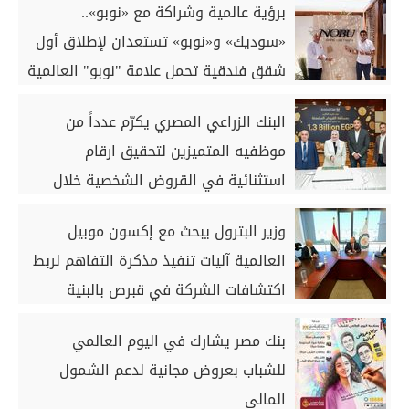
برؤية عالمية وشراكة مع «نوبو»..
«سوديك» و«نوبو» تستعدان لإطلاق أول
شقق فندقية تحمل علامة "نوبو" العالمية
في مصر ضمن مشروع «أوجامي» خلال
البنك الزراعي المصري يكرّم عدداً من
أيام
موظفيه المتميزين لتحقيق ارقام
استثنائية في القروض الشخصية خلال
الربع الأول من 2026
وزير البترول يبحث مع إكسون موبيل
العالمية آليات تنفيذ مذكرة التفاهم لربط
اكتشافات الشركة في قبرص بالبنية
التحتية المصرية
بنك مصر يشارك في اليوم العالمي
للشباب بعروض مجانية لدعم الشمول
المالي