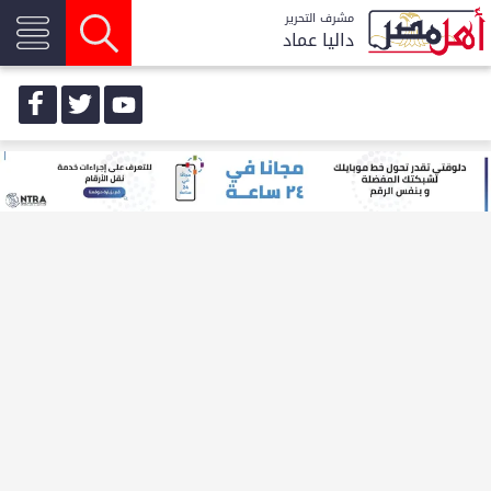
مشرف التحرير
داليا عماد