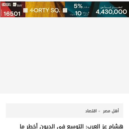
أهل مصر
اقتصاد
هشام عز العرب: التوسع في الديون أخطر ما