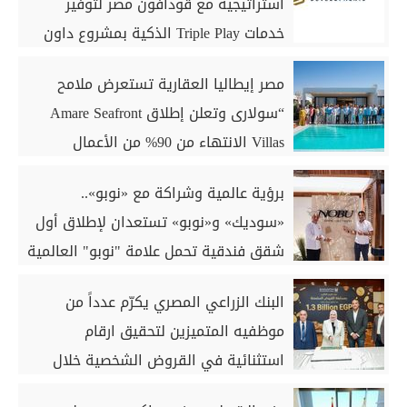
استراتيجية مع ڤودافون مصر لتوفير
خدمات Triple Play الذكية بمشروع داون
تاون بمدينة العلمين الجديدة
مصر إيطاليا العقارية تستعرض ملامح
“سولارى وتعلن إطلاق Amare Seafront
Villas الانتهاء من 90% من الأعمال
الخرسانية للكبائن
برؤية عالمية وشراكة مع «نوبو»..
«سوديك» و«نوبو» تستعدان لإطلاق أول
شقق فندقية تحمل علامة "نوبو" العالمية
في مصر ضمن مشروع «أوجامي» خلال
البنك الزراعي المصري يكرّم عدداً من
أيام
موظفيه المتميزين لتحقيق ارقام
استثنائية في القروض الشخصية خلال
الربع الأول من 2026