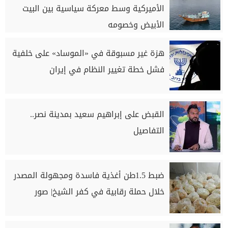
الأميركية وسط معركة سياسية بين البيت
الأبيض وخصومه
هزة غير مسبوقة في «الموساد» على خلفية
فشل خطة تغيير النظام في إيران
القبض على إبراهيم سعيد بمدينة نصر..
التفاصيل
ضبط 1.5طن أغذية فاسدة ومجهولة المصدر
خلال حملة رقابية في كفر الشيخ| صور