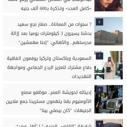
«كامل العدد» وتذكرة بـ600 ألف جنيه
6
7 سنوات من المعاناة.. صغار نجع سعيد
بدشنا يسيرون 3 كيلومترات يوميا بعد إزالة
مدرستهم.. والأهالي: "إحنا مهمشين"
7
السعودية وباكستان وتركيا يوفعون اتفاقية
دفاع مشترك لتعزيز الردع الجماعي ومواجهة
التهديدات
8
إديناله تحويشة العمر.. موظفو مصنع
الألومنيوم بقنا يتهمون مستريحا جمع ملايين
الجنيهات: "كان بيصلي بينا"
9
شقيقة "القاضي المزيف" لـ"أهل مصر":