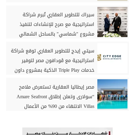
سيراك للتطوير العقاري تُبرم شراكة
استراتيجية مع صرح للإنشاءات لتنفيذ
مشروع "شماسي" بالساحل الشمالي
سيتي إيدج للتطوير العقاري توقع شراكة
استراتيجية مع ڤودافون مصر لتوفير
خدمات Triple Play الذكية بمشروع داون
تاون بمدينة العلمين الجديدة
مصر إيطاليا العقارية تستعرض ملامح
“سولارى وتعلن إطلاق Amare Seafront
Villas الانتهاء من 90% من الأعمال
الخرسانية للكبائن