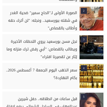
2
الصورة الأولى لـ"الحاج سمير" ضحية الغدر
في شقته ببورسعيد.. ونجله: "لن أترك حقه
وأطالب بالقصاص"
3
نجل مسن بورسعيد يروي اللحظات الأخيرة
ويطالب بالقصاص: "أبي رفض ترك منزله وما
يُثار عن تقصيرنا افتراء"
4
سعر الذهب اليوم الجمعة 7 أغسطس 2026..
بكام النهاردة؟
5
قبل ساعات من انطلاقه.. حفل شيرين
عبدالوهاب في الساحل الشمالي يرفع لافتة