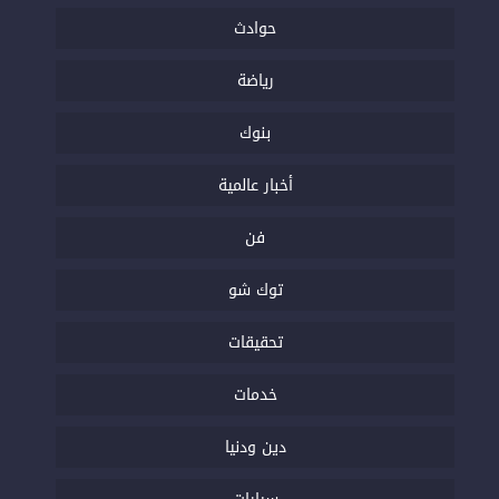
حوادث
رياضة
بنوك
أخبار عالمية
فن
توك شو
تحقيقات
خدمات
دين ودنيا