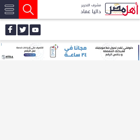
مشرف التحرير
داليا عماد