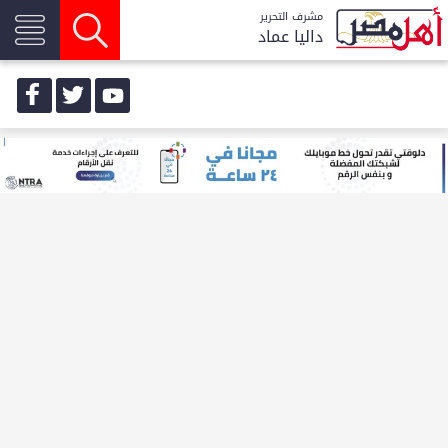
مشرف التحرير
داليا عماد