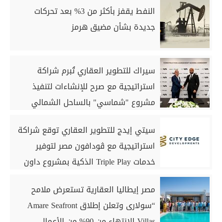
النفط يقفز بأكثر من 3% بعد تحركات
جديدة بشأن مضيق هرمز
سيراك للتطوير العقاري تُبرم شراكة
استراتيجية مع صرح للإنشاءات لتنفيذ
مشروع "شماسي" بالساحل الشمالي
سيتي إيدج للتطوير العقاري توقع شراكة
استراتيجية مع ڤودافون مصر لتوفير
خدمات Triple Play الذكية بمشروع داون
تاون بمدينة العلمين الجديدة
مصر إيطاليا العقارية تستعرض ملامح
“سولارى وتعلن إطلاق Amare Seafront
Villas الانتهاء من 90% من الأعمال