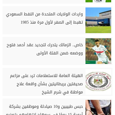
واردات الولايات المتحدة من النفط السعودي
تهبط إلى الصفر لأول مرة منذ 1985
خاص.. الزمالك يتحرك لتجديد عقد أحمد فتوح
ووضعه ضمن الفئة الأولى
الهيئة العامة للاستعلامات ترد على مزاعم
صحيفتين بريطانيتين بشأن واقعة علاج
مواطنة في شرم الشيخ
حبس طبيبين و10 صيادلة وموظفين بشركة
أدوية 15 يومًا في سوهاج لاتهامهم بتصنيع