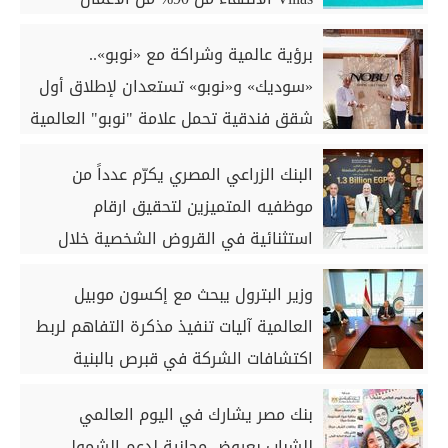
الخرسانية للكبائن
برؤية عالمية وشراكة مع «نوبو»..
«سوديك» و«نوبو» تستعدان لإطلاق أول
شقق فندقية تحمل علامة "نوبو" العالمية
في مصر ضمن مشروع «أوجامي» خلال
البنك الزراعي المصري يكرّم عدداً من
أيام
موظفيه المتميزين لتحقيق ارقام
استثنائية في القروض الشخصية خلال
الربع الأول من 2026
وزير البترول يبحث مع إكسون موبيل
العالمية آليات تنفيذ مذكرة التفاهم لربط
اكتشافات الشركة في قبرص بالبنية
التحتية المصرية
بنك مصر يشارك في اليوم العالمي
للشباب بعروض مجانية لدعم الشمول