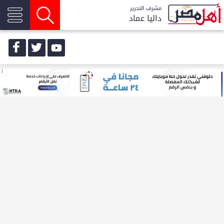
مشرف التحرير
داليا عماد