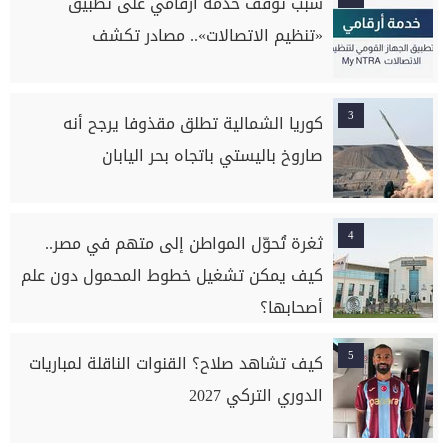
سبب توقف خدمة أرقامي على تطبيق
«تنظيم الاتصالات».. مصادر تكشف
3
كوريا الشمالية تطلق مقذوفا يرجح أنه
صاروخ باليستي باتجاه بحر اليابان
4
ثغرة تُحوّل المواطن إلى متهم في مصر..
كيف يمكن تشغيل خطوط المحمول دون علم
أصحابها؟
5
كيف تشاهد صلاح؟ القنوات الناقلة لمباريات
الدوري التركي 2027