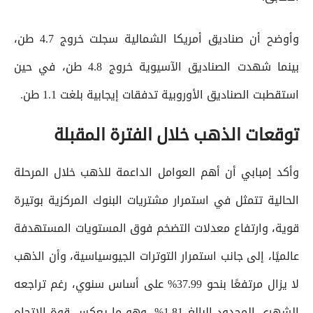
وأوضح أن صناديق أمريكا الشمالية سجلت خروج 4.7 طن،
بينما شهدت الصناديق الآسيوية خروج 4.8 طن، في حين
استقطبت الصناديق الأوروبية تدفقات إيجابية بلغت 1.1 طن.
توقعات الذهب خلال الفترة المقبلة
وأكد إمبابي أن أهم العوامل الداعمة للذهب خلال المرحلة
الحالية تتمثل في استمرار مشتريات البنوك المركزية بوتيرة
قوية، وارتفاع معدلات التضخم فوق المستويات المستهدفة
عالميًا، إلى جانب استمرار التوترات الجيوسياسية، وأن الذهب
لا يزال مرتفعًا بنحو 37.99% على أساس سنوي، رغم تراجعه
الشهري المحدود البالغ 1.81%، وهو ما يعكس قوة الاتجاه