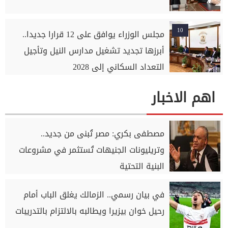
10
مجلس الوزراء يوافق على 12 قرارا جديدا..
أبرزها تجديد تشغيل مدارس النيل وتأجيل
التعداد السكاني إلى 2028
اهم الاخبار
مصطفى بكري: مصر تُبنى من جديد..
وتريليونات الجنيهات تُستثمر في مشروعات
البنية التحتية
في بيان رسمي.. الزمالك يغلق الباب أمام
رحيل خوان بيزيرا ويطالبه بالالتزام بالتدريبات