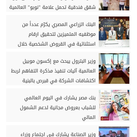
شقق فندقية تحمل علامة "نوبو" العالمية
في مصر ضمن مشروع «أوجامي» خلال
البنك الزراعي المصري يكرّم عدداً من
أيام
موظفيه المتميزين لتحقيق ارقام
استثنائية في القروض الشخصية خلال
الربع الأول من 2026
وزير البترول يبحث مع إكسون موبيل
العالمية آليات تنفيذ مذكرة التفاهم لربط
اكتشافات الشركة في قبرص بالبنية
التحتية المصرية
بنك مصر يشارك في اليوم العالمي
للشباب بعروض مجانية لدعم الشمول
المالي
وزير الصناعة يشارك في اجتماع وزراء