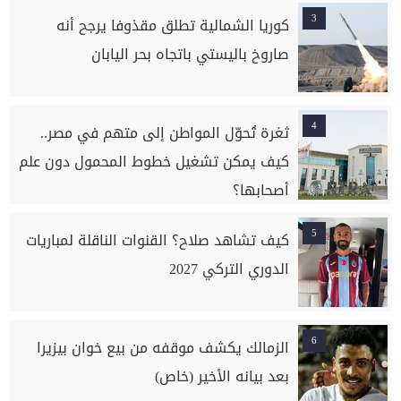
3
كوريا الشمالية تطلق مقذوفا يرجح أنه
صاروخ باليستي باتجاه بحر اليابان
4
ثغرة تُحوّل المواطن إلى متهم في مصر..
كيف يمكن تشغيل خطوط المحمول دون علم
أصحابها؟
5
كيف تشاهد صلاح؟ القنوات الناقلة لمباريات
الدوري التركي 2027
6
الزمالك يكشف موقفه من بيع خوان بيزيرا
بعد بيانه الأخير (خاص)