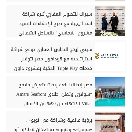
سيراك للتطوير العقاري تُبرم شراكة
استراتيجية مع صرح للإنشاءات لتنفيذ
مشروع "شماسي" بالساحل الشمالي
سيتي إيدج للتطوير العقاري توقع شراكة
استراتيجية مع ڤودافون مصر لتوفير
خدمات Triple Play الذكية بمشروع داون
تاون بمدينة العلمين الجديدة
مصر إيطاليا العقارية تستعرض ملامح
“سولارى وتعلن إطلاق Amare Seafront
Villas الانتهاء من 90% من الأعمال
الخرسانية للكبائن
برؤية عالمية وشراكة مع «نوبو»..
«سوديك» و«نوبو» تستعدان لإطلاق أول