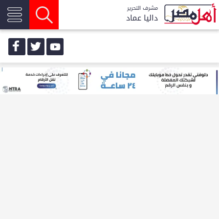
مشرف التحرير
داليا عماد