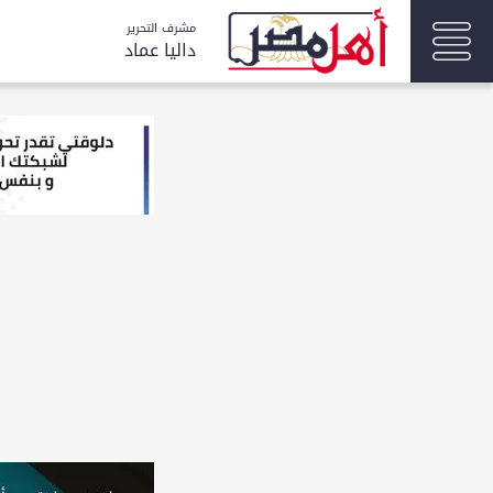
مشرف التحرير
داليا عماد