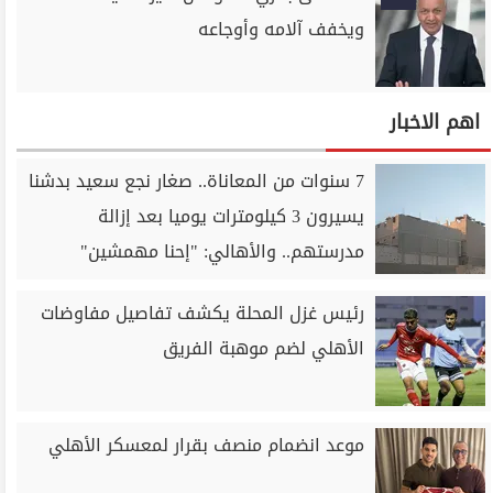
ويخفف آلامه وأوجاعه
اهم الاخبار
7 سنوات من المعاناة.. صغار نجع سعيد بدشنا
يسيرون 3 كيلومترات يوميا بعد إزالة
مدرستهم.. والأهالي: "إحنا مهمشين"
رئيس غزل المحلة يكشف تفاصيل مفاوضات
الأهلي لضم موهبة الفريق
موعد انضمام منصف بقرار لمعسكر الأهلي