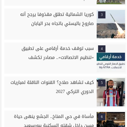
كوريا الشمالية تطلق مقذوفا يرجح أنه
3
صاروخ باليستي باتجاه بحر اليابان
سبب توقف خدمة أرقامي على تطبيق
4
«تنظيم الاتصالات».. مصادر تكشف
كيف تشاهد صلاح؟ القنوات الناقلة لمباريات
5
الدوري التركي 2027
مأساة في حي المناخ.. الجشع ينهى حياة
6
مسن داخل شقته السكنية ببورسعيد