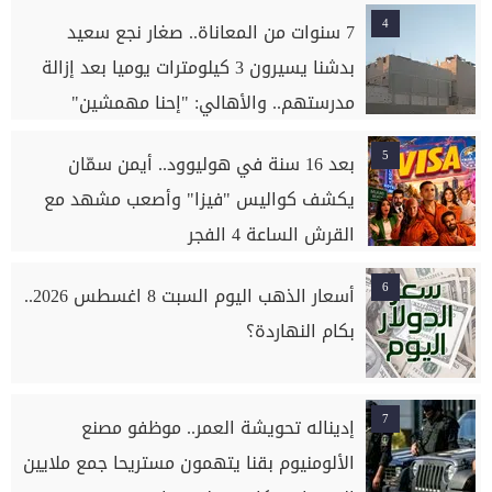
4
7 سنوات من المعاناة.. صغار نجع سعيد
بدشنا يسيرون 3 كيلومترات يوميا بعد إزالة
مدرستهم.. والأهالي: "إحنا مهمشين"
5
بعد 16 سنة في هوليوود.. أيمن سمّان
يكشف كواليس "فيزا" وأصعب مشهد مع
القرش الساعة 4 الفجر
6
أسعار الذهب اليوم السبت 8 اغسطس 2026..
بكام النهاردة؟
7
إديناله تحويشة العمر.. موظفو مصنع
الألومنيوم بقنا يتهمون مستريحا جمع ملايين