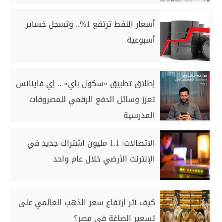
أسعار النفط ترتفع 1%.. وتسجل خسائر
أسبوعية
إطلاق تطبيق «سكول باي» .. إي فاينانس
تعزز وسائل الدفع الرقمي للمصروفات
المدرسية
الاتصالات: 1.1 مليون اشتراك جديد في
الإنترنت الأرضي خلال عام واحد
كيف أثر ارتفاع سعر الذهب العالمي على
تسعير الصاغة في مصر؟