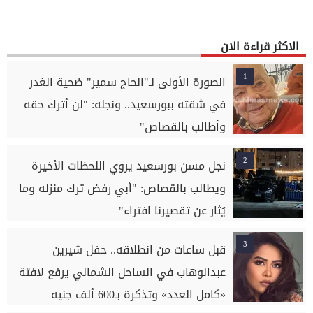
الاكثر قراءة الان
1
الصورة الأولى لـ"الحاج سمير" ضحية الغدر
في شقته ببورسعيد.. ونجله: "لن أترك حقه
وأطالب بالقصاص"
2
نجل مسن بورسعيد يروي اللحظات الأخيرة
ويطالب بالقصاص: "أبي رفض ترك منزله وما
يُثار عن تقصيرنا افتراء"
3
قبل ساعات من انطلاقه.. حفل شيرين
عبدالوهاب في الساحل الشمالي يرفع لافتة
«كامل العدد» وتذكرة بـ600 ألف جنيه