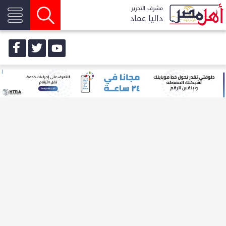
مشرف التحرير
داليا عماد