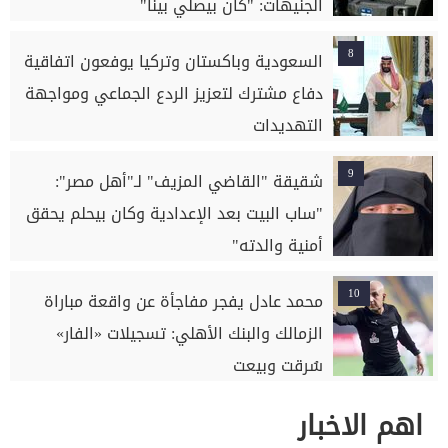
الجنيهات: "كان بيصلي بينا"
8
السعودية وباكستان وتركيا يوفعون اتفاقية
دفاع مشترك لتعزيز الردع الجماعي ومواجهة
التهديدات
9
شقيقة "القاضي المزيف" لـ"أهل مصر":
"ساب البيت بعد الإعدادية وكان بيحلم يحقق
أمنية والدته"
10
محمد عادل يفجر مفاجأة عن واقعة مباراة
الزمالك والبنك الأهلي: تسجيلات «الفار»
سُرقت وبيعت
اهم الاخبار