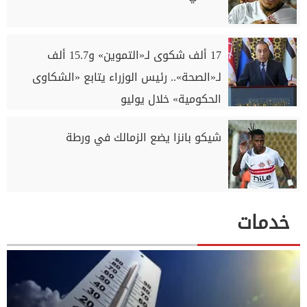
17 ألف شكوى لـ«التموين» و15.7 ألف
لـ«الصحة».. رئيس الوزراء يتابع «الشكاوى
الحكومية» خلال يوليو
شيكو بانزا يضع الزمالك في ورطة
خدمات