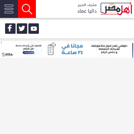
مشرف التحرير
داليا عماد