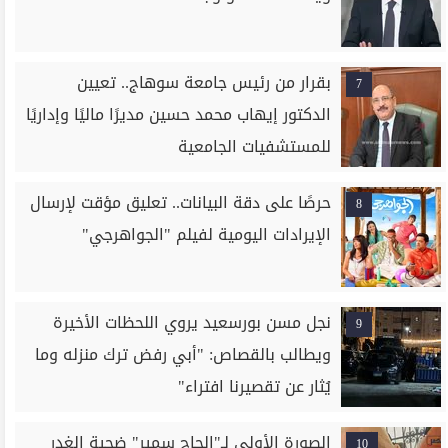
بقرار من رئيس جامعة سوهاج.. تعيين
7
الدكتور إيهاب محمد حسين مديرًا ماليًا وإداريًا
للمستشفيات الجامعية
حرصًا على دقة البيانات.. تعليق مؤقت لإرسال
8
الإيرادات اليومية لفيلم "الجواهرجي"
نجل مسن بورسعيد يروي اللحظات الأخيرة
9
ويطالب بالقصاص: "أبي رفض ترك منزله وما
يُثار عن تقصيرنا افتراء"
الصورة الأولى لـ"الحاج سمير" ضحية الغدر
10