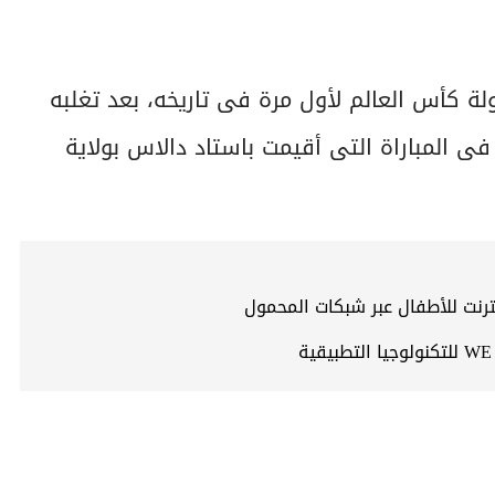
تخب المصرى قد تأهل إلى دور الـ16 ببطولة كأس العالم لأول مرة فى تاريخه، بعد تغلبه
نتيجة 4-2 بركلات الترجيح فى المباراة التى أقيمت باستاد دالاس بولاية
ترنت للأطفال عبر شبكات المحمول