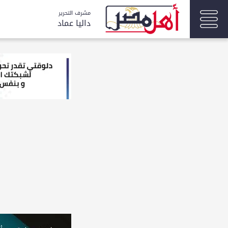
مشرف التحرير
داليا عماد