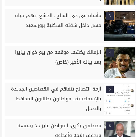
مأساة في حي المناخ.. الجشع ينهى حياة
3
مسن داخل شقته السكنية ببورسعيد
الزمالك يكشف موقفه من بيع خوان بيزيرا
4
بعد بيانه الأخير (خاص)
أزمة التصالح تتفاقم في القصاصين الجديدة
5
بالإسماعيلية.. مواطنون يطالبون المحافظ
بالتدخل
مصطفى بكري: المواطن عايز حد يسمعه
6
ويخفف آلامه وأوجاعه