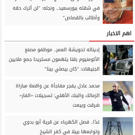
في شقته ببورسعيد.. ونجله: "لن أترك حقه
وأطالب بالقصاص"
اهم الاخبار
إديناله تحويشة العمر.. موظفو مصنع
الألومنيوم بقنا يتهمون مستريحا جمع ملايين
الجنيهات: "كان بيصلي بينا"
محمد عادل يفجر مفاجأة عن واقعة مباراة
الزمالك والبنك الأهلي: تسجيلات «الفار»
سُرقت وبيعت
غدًا.. فصل الكهرباء عن قرية أبو بدوي
وتوابعها ببيلا في كفر الشيخ