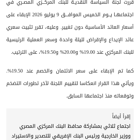
قررت لجنة السياسة النقديـة للبنك المركــزي المصـري في
اجتماعهـا يــوم الخميس الموافـــق 9 يوليو 2026 الإبقاء على
أسعار العائد الأساسية دون تغيير. وعليه، تقرر تثبيت سعري
عائد الإيداع والإقراض لليلة واحدة وسعر العملية الرئيسية
للبنك المركزي عند 19.00% و20.00% و19.50%، على الترتيب.
كما تم الإبقاء على سعر الائتمان والخصم عند 19.50%.
ويأتي هذا القرار انعكاسا لتقييم اللجنة لآخر تطورات التضخم
وتوقعاته منذ اجتماعها السابق.
إقرأ أيضاً
اجتماع ثلاثي بمشاركة محافظ البنك المركزي المصري
ووزير الخارجية ورئيس البنك الإفريقي للتصدير والاستيراد