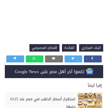
البنك المركزي
الفائدة
القطاع المصىرفي
تابعوا آخر أهل مصر على Google News
إقرأ أيضاً
استقرار أسعار الذهب في مصر عند 6125
جنيها