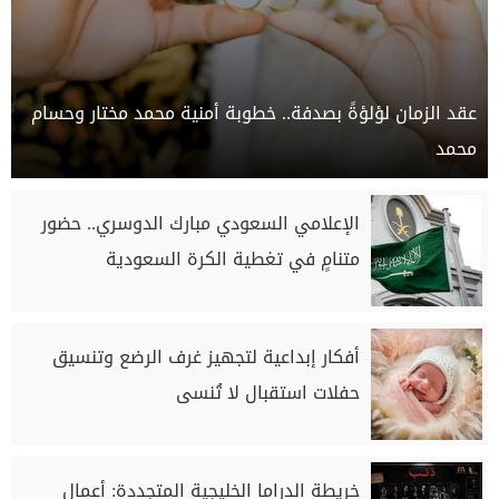
عقد الزمان لؤلؤةً بصدفة.. خطوبة أمنية محمد مختار وحسام
محمد
الإعلامي السعودي مبارك الدوسري.. حضور
متنامٍ في تغطية الكرة السعودية
أفكار إبداعية لتجهيز غرف الرضع وتنسيق
حفلات استقبال لا تُنسى
خريطة الدراما الخليجية المتجددة: أعمال