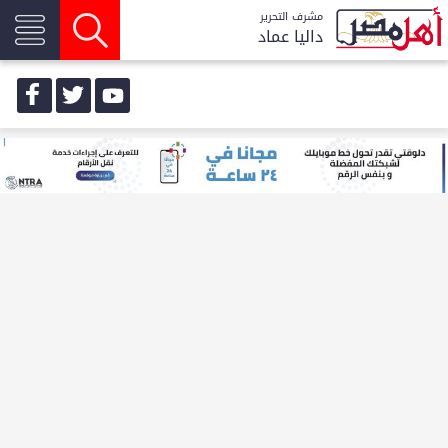
مشرف التحرير
داليا عماد