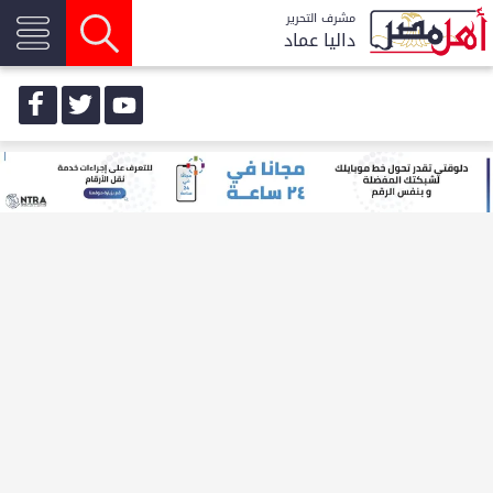
مشرف التحرير
داليا عماد