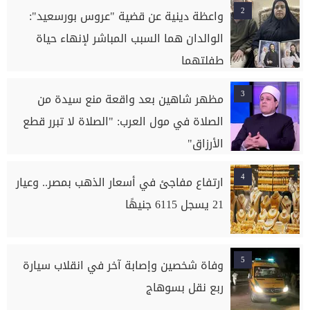
2
واعظة دينية عن قضية "عروس بورسعيد":
الوالدان هما السبب المباشر لإنهاء حياة
طفلتهما
3
مظهر شاهين بعد واقعة منع سيدة من
الصلاة في مول العرب: "الصلاة لا تبرر قطع
الأرزاق"
4
ارتفاع مفاجئ في أسعار الذهب بمصر.. وعيار
21 يسجل 6115 جنيهًا
5
وفاة شخصين وإصابة آخر في انقلاب سيارة
ربع نقل بسوهاج