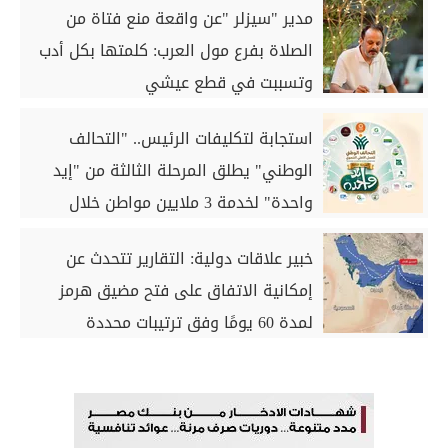
مدير "سيزلر "عن واقعة منع فتاة من
الصلاة بفرع مول العرب: كلمتها بكل أدب
وتسببت في قطع عيشي
استجابة لتكليفات الرئيس.. "التحالف
الوطني" يطلق المرحلة الثالثة من "إيد
واحدة" لخدمة 3 ملايين مواطن خلال
أغسطس
خبير علاقات دولية: التقارير تتحدث عن
إمكانية الاتفاق على فتح مضيق هرمز
لمدة 60 يومًا وفق ترتيبات محددة