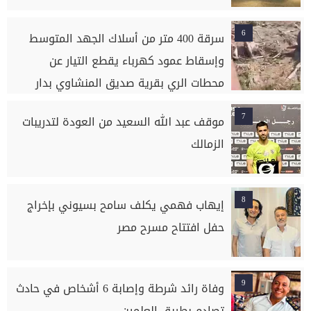
6
سرقة 400 متر من أسلاك الجهد المتوسط
وإسقاط عمود كهرباء يقطع التيار عن
محطات الري بقرية صديق المنشاوي بدار
السلام بسوهاج
7
موقف عبد الله السعيد من العودة لتدريبات
الزمالك
8
إيهاب فهمي يكلف سامح بسيوني بإخراج
حفل افتتاح مسرح مصر
9
وفاة رائد شرطة وإصابة 6 أشخاص في حادث
تصادم بطريق العلمين