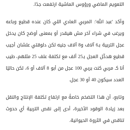
التعويم الماضي ورؤوس الماشية ارتفعت جدًا.
وأكد 'عبد الله': المربي العادي اللي كان عنده قطيع وباعه
ويرغب في شراء آخر مش هيقدر أو بمعنى أوضح كان يدخل
عجل التربية بـ6 آلاف و8 آلاف جنيه لكن دلوقتي علشان أجيب
قطيع هدخّل العجل بـ25 ألف مع تكلفة علف 25 مثلهم، طيب
أنا كـ مربي كنت بربي 100 عجل من أبو 8 آلاف أو 6، لكن حاليًا
العدد سيكون 40 أو 30 عجل.
وتابع، أن هذا التضخم خاصةً مع ارتفاع تكلفة الإنتاج والنقل
بعد زيادة الوقود الأخيرة، أدى إلى نقص التربية أي حدوث
تناقص في الثروة الحيوانية.