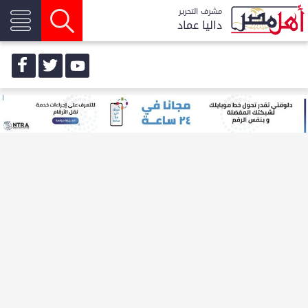
مشرف التحرير
داليا عماد