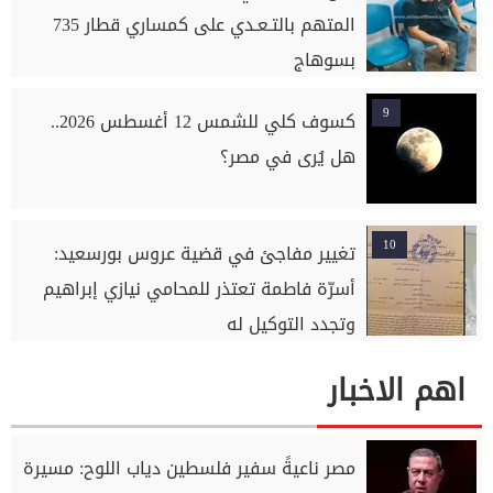
المتهم بالتـعـدي على كمساري قطار 735
بسوهاج
9
كسوف كلي للشمس 12 أغسطس 2026..
هل يُرى في مصر؟
10
تغيير مفاجئ في قضية عروس بورسعيد:
أسرّة فاطمة تعتذر للمحامي نيازي إبراهيم
وتجدد التوكيل له
اهم الاخبار
مصر ناعيةً سفير فلسطين دياب اللوح: مسيرة