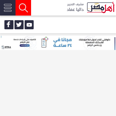
مشرف التحرير
داليا عماد