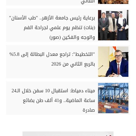
الثنائي
برعاية رئيس جامعة الأزهر.. "طب الأسنان"
(بنات) تنظم يوم علمي لجراحة الفم
والوجه والفكين (صور)
"التخطيط": تراجع معدل البطالة إلى 5.8%
بالربع الثاني من 2026
ميناء دمياط: استقبال 10 سفن خلال الـ24
ساعة الماضية.. و41 ألف طن بضائع
صادرة