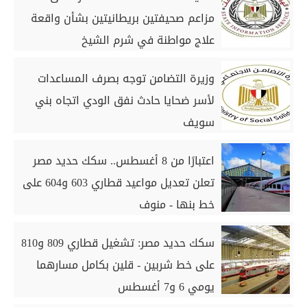
مزاعم صحيفتين بريطانيتين بشأن واقعة
علاج مواطنة في شرم الشيخ
وزيرة التضامن توجه بصرف المساعدات
لأسر ضحايا حادث نفق الودي اتجاه بني
سويف
اعتبارًا من 8 أغسطس.. سكك حديد مصر
تعلن تعديل مواعيد قطاري 603 و604 على
خط بنها - منوف
سكك حديد مصر: تشغيل قطاري 809 و810
على خط شربين - قلين بكامل مسارهما
يومي 6 و7 أغسطس