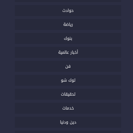
حوادث
رياضة
بنوك
أخبار عالمية
فن
توك شو
تحقيقات
خدمات
دين ودنيا