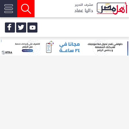
مشرف التحرير
داليا عماد