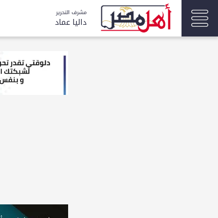
مشرف التحرير
داليا عماد