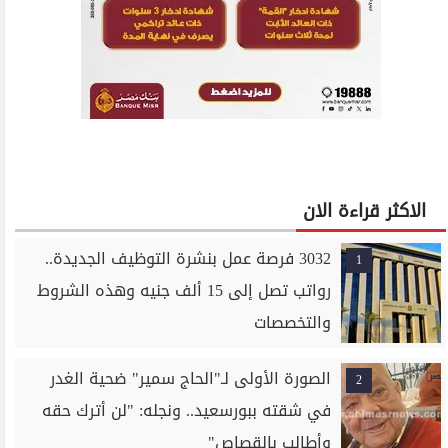
الاكثر قراءة الان
3032 فرصة عمل بنشرة التوظيف الجديدة..
1
رواتب تصل إلى 15 ألف جنيه وهذه الشروط
والتخصصات
الصورة الأولى لـ"الحاج سمير" ضحية الغدر
2
في شقته ببورسعيد.. ونجله: "لن أترك حقه
وأطالب بالقصاص"