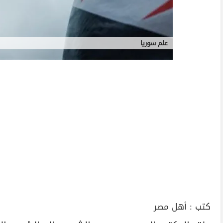
علم سوريا
كتب :
أهل مصر