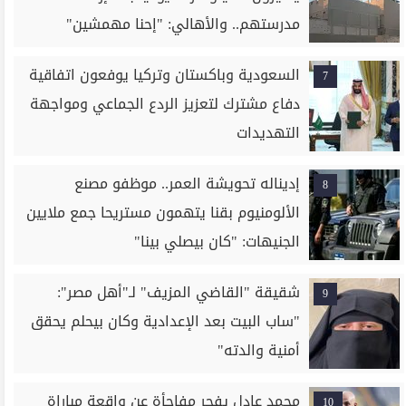
مدرستهم.. والأهالي: "إحنا مهمشين"
السعودية وباكستان وتركيا يوفعون اتفاقية
7
دفاع مشترك لتعزيز الردع الجماعي ومواجهة
التهديدات
إديناله تحويشة العمر.. موظفو مصنع
8
الألومنيوم بقنا يتهمون مستريحا جمع ملايين
الجنيهات: "كان بيصلي بينا"
شقيقة "القاضي المزيف" لـ"أهل مصر":
9
"ساب البيت بعد الإعدادية وكان بيحلم يحقق
أمنية والدته"
محمد عادل يفجر مفاجأة عن واقعة مباراة
10