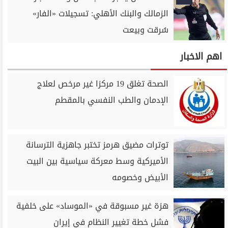
الزمالك والبنك الأهلي: تسجيلات «الفار»
سُرقت وبيعت
اهم الاخبار
الصحة تغلق 19 مركزا غير مرخص لعلاج
الإدمان والطب النفسي بالمقطم
توترات مضيق هرمز تختبر جاهزية الترسانة
الأميركية وسط معركة سياسية بين البيت
الأبيض وخصومه
هزة غير مسبوقة في «الموساد» على خلفية
فشل خطة تغيير النظام في إيران