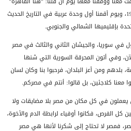
معنا ووقفنا معها يوم أن قلنا: "هنا القاهرة"
من دمشق أثناء العدوان الثلاثي على مصر عام 1956، ويوم أقمنا أول وحدة عربية في التاريخ الحديث
تحدة بإقليميها الشمالي والجنوبي.
في حرب أكتوبر 1973، الجيش الأول في سوريا، والجيشان الثاني والثالث في مصر
آن، وفي أتون المحرقة السورية التي شنها
 بلدهم ومن أعز البلدان، فرحبوا بنا وكان لسان
ا معنا كلاجئين، بل قالوا: أنتم في مصركم.
يعملون في كل مكان من مصر بلا مضايقات ولا
 كل الفرص، فكانوا أوفياء لرابطة الدم والأخوة،
صر، فمصر لا تحتاج إلى شكرنا لأنها هي مصر