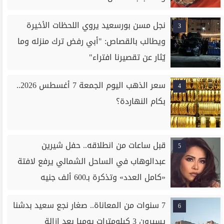
نجل مسن بورسعيد يروي اللحظات الأخيرة
3
ويطالب بالقصاص: "أبي رفض ترك منزله وما
يُثار عن تقصيرنا افتراء"
سعر الذهب اليوم الجمعة 7 أغسطس 2026..
4
بكام النهاردة؟
قبل ساعات من انطلاقه.. حفل شيرين
5
عبدالوهاب في الساحل الشمالي يرفع لافتة
«كامل العدد» وتذكرة بـ600 ألف جنيه
7 سنوات من المعاناة.. صغار نجع سعيد بدشنا
6
يسيرون 3 كيلومترات يوميا بعد إزالة