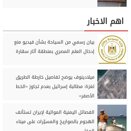
اهم الاخبار
بيان رسمي من السياحة بشأن فيديو منع
إدخال العلم المصري بمنطقة آثار سقارة
ميلادينوف يوضح تفاصيل خارطة الطريق
لغزة: مطالبة إسرائيل بعدم تجاوز «الخط
الأصفر»
الفصائل اليمنية الموالية لإيران تستأنف
الهجوم بالصواريخ والمسيّرات على ميناء
المخا