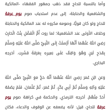
وأما بالنسبة للحاج فقد ذهب جمهور الفقهاء -المالكية
والشافعية والحنابلة- إلى عدم استحباب صوم
يوم عرفة
للحاج ولو كان قويًّا، وصومه مكروه له عند المالكية والحنابلة
وخلاف الأَولى عند الشافعية؛ لما روت أُمُّ الْفَضْلِ بِنْتُ الْحَارِثِ
رَضِيَ اللهُ عَنْهُمَا أَنَّهَا أَرْسَلَتْ إِلَى النَّبِيِّ صَلَّى اللهُ عَلَيْهِ وَسَلَّمَ
بِقَدَحِ لَبَنٍ وَهُوَ وَاقِفٌ عَلَى بَعِيرِهِ بِعَرَفَةَ فَشَرِبَ. أخرجه
البخاري.
وَعَنِ ابْنِ عُمَرَ رَضِيَ اللهُ عَنْهُمَا أَنَّهُ حَجَّ مَعَ النَّبِيِّ صَلَّى اللهُ
عَلَيْهِ وآلِهِ وَسَلَّمَ ثُمَّ أَبِي بَكْرٍ، ثُمَّ عُمَرَ، ثُمَّ عُثْمَانَ، فَلَمْ يَصُمْهُ
أَحَدٌ مِنْهُمْ. أخرجه الترمذي. والحكمة في كراهة صوم
يوم
عرفة
للحاج، قيل: لأنه يضعفه عن الوقوف والدعاء، فكان