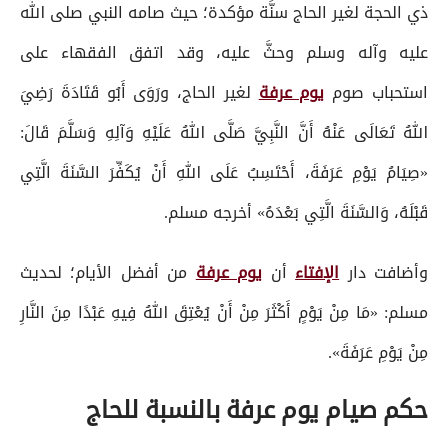
ذي الحجة لغير الحاج سنَّة مؤكدة؛ حيث صامه النبي صلى الله
عليه وآله وسلم وحثَّ عليه، وقد اتفق الفقهاء على
استحباب صوم
يوم عرفة
لغير الحاج، ورَوَى أَبُو قَتَادَةَ رَضِيَ
اللهُ تَعَالَى عَنْهُ أَنَّ النَّبِيَّ صَلَّى اللهُ عَلَيْهِ وَآلِهِ وَسَلَّمَ قَالَ:
«صِيَامُ يَوْمِ عَرَفَةَ، أَحْتَسِبُ عَلَى اللهِ أَنْ يُكَفِّرَ السَّنَةَ الَّتِي
قَبْلَهُ، وَالسَّنَةَ الَّتِي بَعْدَهُ» أخرجه مسلم.
وأضافت دار
الإفتاء
أن
يوم عرفة
من أفضل الأيام؛ لحديث
مسلم: «مَا مِنْ يَوْمٍ أَكْثَرَ مِنْ أَنْ يُعْتِقَ اللهُ فِيهِ عَبْدًا مِنَ النَّارِ
مِنْ يَوْمِ عَرَفَةَ».
حكم صيام يوم عرفة بالنسبة للحاج