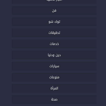
فن
توك شو
تحقيقات
خدمات
دين ودنيا
سيارات
منوعات
المرأة
صحة