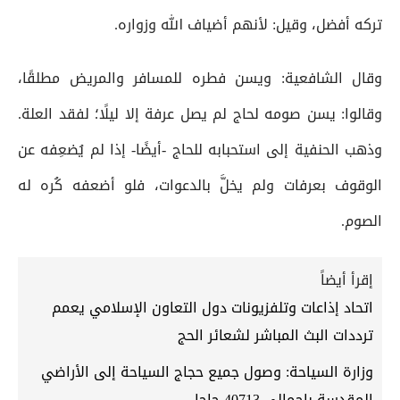
تركه أفضل، وقيل: لأنهم أضياف الله وزواره.
وقال الشافعية: ويسن فطره للمسافر والمريض مطلقًا،
وقالوا: يسن صومه لحاج لم يصل عرفة إلا ليلًا؛ لفقد العلة.
وذهب الحنفية إلى استحبابه للحاج -أيضًا- إذا لم يُضعِفه عن
الوقوف بعرفات ولم يخلَّ بالدعوات، فلو أضعفه كُره له
الصوم.
إقرأ أيضاً
اتحاد إذاعات وتلفزيونات دول التعاون الإسلامي يعمم
ترددات البث المباشر لشعائر الحج
وزارة السياحة: وصول جميع حجاج السياحة إلى الأراضي
المقدسة بإجمالي 40713 حاجا