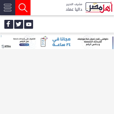
مشرف التحرير
داليا عماد