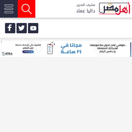
مشرف التحرير
داليا عماد