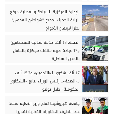
الإدارة المركزية للسياحة والمصايف: رفع
الراية الحمراء بجميع "شواطئ العجمي"
نظرا لارتفاع الأمواج
الصحة: 13 ألف خدمة مجانية للمصطافين
و17 عيادة طبية متنقلة مجهزة بالكامل
بالمدن الساحلية
17 ألف شكوى لـ«التموين» و15.7 ألف
لـ«الصحة».. رئيس الوزراء يتابع «الشكاوى
الحكومية» خلال يوليو
جامعة هيروشيما تمنح وزير التعليم محمد
عبد اللطيف الدكتوراه الفخرية تقديرا