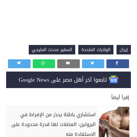
إيران
الولايات المتحدة
السفير مدحت المليجي
تابعوا آخر أهل مصر على Google News
إقرأ أيضاً
استشاري باطنة يحذر من الإفراط في
البروتين: العضلات لها قدرة محدودة على
الاستفادة منه