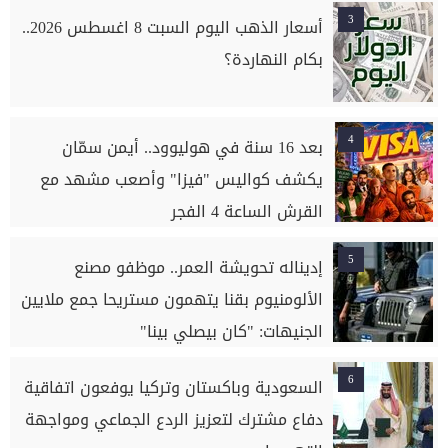
3
أسعار الذهب اليوم السبت 8 اغسطس 2026..
بكام النهاردة؟
4
بعد 16 سنة في هوليوود.. أيمن سمّان
يكشف كواليس "فيزا" وأصعب مشهد مع
القرش الساعة 4 الفجر
5
إديناله تحويشة العمر.. موظفو مصنع
الألومنيوم بقنا يتهمون مستريحا جمع ملايين
الجنيهات: "كان بيصلي بينا"
6
السعودية وباكستان وتركيا يوفعون اتفاقية
دفاع مشترك لتعزيز الردع الجماعي ومواجهة