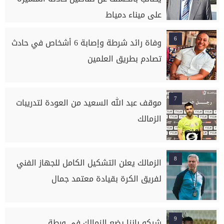
على ميناء دمياط
6
وفاة رائد شرطة وإصابة 6 أشخاص في حادث
تصادم بطريق العلمين
7
موقف عبد الله السعيد من العودة لتدريبات
الزمالك
8
الزمالك يعلن التشكيل الكامل للجهاز الفني
لفريق الكرة بقيادة معتمد جمال
9
شيكو بانزا يضع الزمالك في ورطة