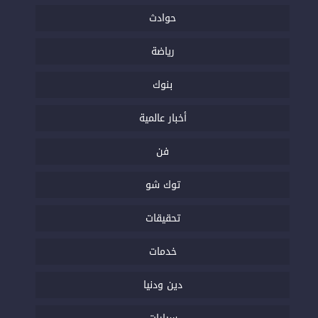
حوادث
رياضة
بنوك
أخبار عالمية
فن
توك شو
تحقيقات
خدمات
دين ودنيا