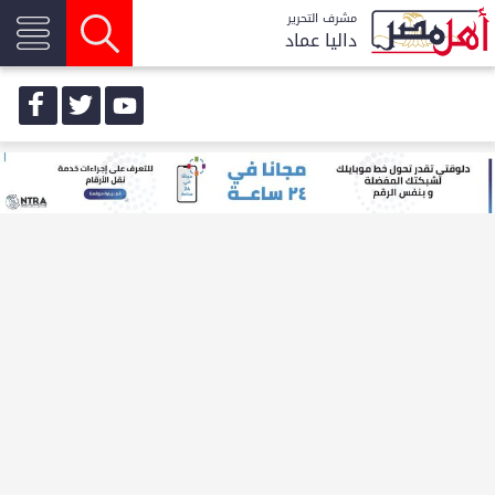
مشرف التحرير
داليا عماد