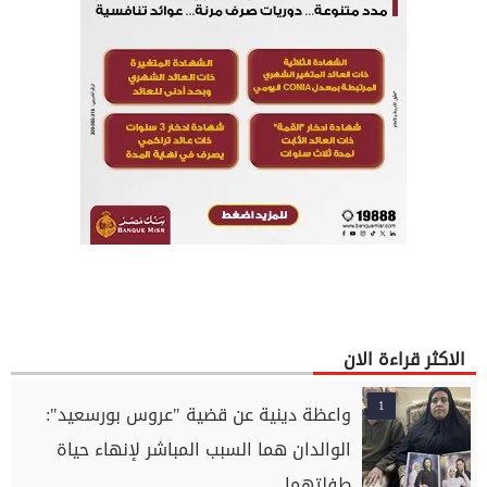
الاكثر قراءة الان
1
واعظة دينية عن قضية "عروس بورسعيد":
الوالدان هما السبب المباشر لإنهاء حياة
طفلتهما