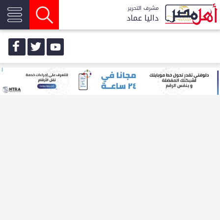
مشرف التحرير
داليا عماد