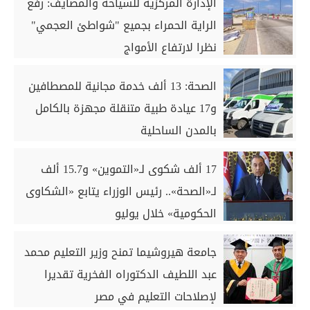
الإدارة المركزية للسياحة والمصايف: رفع
الراية الحمراء بجميع "شواطئ العجمي"
نظرا لارتفاع الأمواج
الصحة: 13 ألف خدمة مجانية للمصطافين
و17 عيادة طبية متنقلة مجهزة بالكامل
بالمدن الساحلية
17 ألف شكوى لـ«التموين» و15.7 ألف
لـ«الصحة».. رئيس الوزراء يتابع «الشكاوى
الحكومية» خلال يوليو
جامعة هيروشيما تمنح وزير التعليم محمد
عبد اللطيف الدكتوراه الفخرية تقديرا
لإصلاحات التعليم في مصر