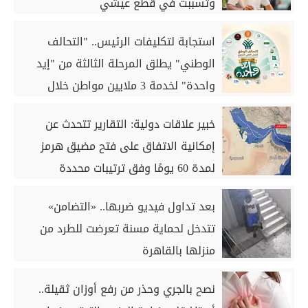
وتسببت في قطع عيشي
استجابة لتكليفات الرئيس.. "التحالف
الوطني" يطلق المرحلة الثالثة من "إيد
واحدة" لخدمة 3 ملايين مواطن خلال
أغسطس
خبير علاقات دولية: التقارير تتحدث عن
إمكانية الاتفاق على فتح مضيق هرمز
لمدة 60 يومًا وفق ترتيبات محددة
بعد تداول فيديو ضربها.. «التضامن»
تتدخل لحماية مسنة تعرضت للطرد من
منزلها بالقاهرة
نصح بالجري وحذر من رفع أوزان ثقيلة..