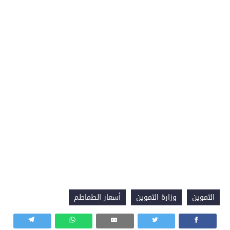
التموين
وزارة التموين
أسعار الطماطم