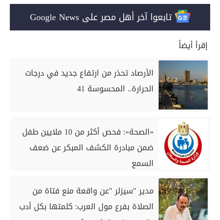
تابعوا آخر أهل مصر على Google News
إقرأ أيضاً
الأرصاد تحذر من ارتفاع جديد في درجات
الحرارة.. المحسوسة 41
«الصحة»: فحص أكثر من 10 ملايين طفل
ضمن مبادرة الكشف المبكر عن ضعف
السمع
مدير "سيزلر "عن واقعة منع فتاة من
الصلاة بفرع مول العرب: كلمتها بكل أدب