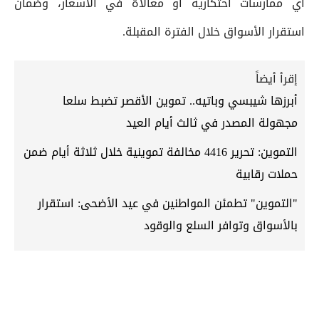
أي ممارسات احتكارية أو مغالاة في الأسعار، وضمان
استقرار الأسواق خلال الفترة المقبلة.
إقرأ أيضاً
أبرزها شيبسي وباتيه.. تموين الأقصر تضبط سلعا
مجهولة المصدر في ثالث أيام العيد
التموين: تحرير 4416 مخالفة تموينية خلال ثلاثة أيام ضمن
حملات رقابية
"التموين" تطمئن المواطنين في عيد الأضحى: استقرار
بالأسواق وتوافر السلع والوقود