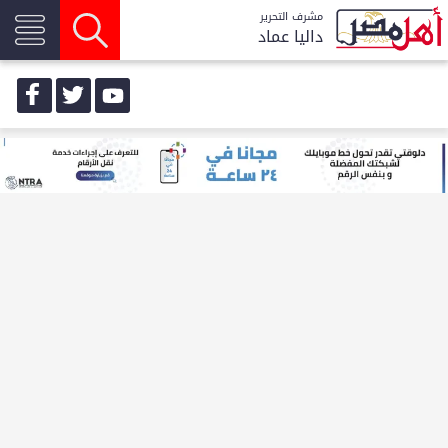
مشرف التحرير
داليا عماد