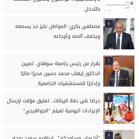
بالتدخل
6
مصطفى بكري: المواطن عايز حد يسمعه
ويخفف آلامه وأوجاعه
7
بقرار من رئيس جامعة سوهاج.. تعيين
الدكتور إيهاب محمد حسين مديرًا ماليًا
وإداريًا للمستشفيات الجامعية
8
حرصًا على دقة البيانات.. تعليق مؤقت لإرسال
الإيرادات اليومية لفيلم "الجواهرجي"
9
"أنا مش مسامحكم".. إبراهيم سعيد يوجه