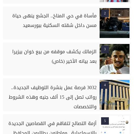
2
مأساة في حي المناخ.. الجشع ينهى حياة
مسن داخل شقته السكنية ببورسعيد
3
الزمالك يكشف موقفه من بيع خوان بيزيرا
بعد بيانه الأخير (خاص)
4
3032 فرصة عمل بنشرة التوظيف الجديدة..
رواتب تصل إلى 15 ألف جنيه وهذه الشروط
والتخصصات
5
أزمة التصالح تتفاقم في القصاصين الجديدة
بالإسماعيلية.. مواطنون يطالبون المحافظ