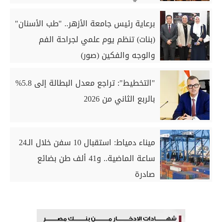
برعاية رئيس جامعة الأزهر.. "طب الأسنان"
(بنات) تنظم يوم علمي لجراحة الفم
والوجه والفكين (صور)
"التخطيط": تراجع معدل البطالة إلى 5.8%
بالربع الثاني من 2026
ميناء دمياط: استقبال 10 سفن خلال الـ24
ساعة الماضية.. و41 ألف طن بضائع
صادرة