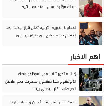
رسالة مؤثرة بشأن أزمته مع ابنتيه
10
الخطوط الجوية التركية تعلن قرارًا جديدًا بعد
انضمام محمد صلاح إلى طرابزون سبور
اهم الاخبار
إديناله تحويشة العمر.. موظفو مصنع
الألومنيوم بقنا يتهمون مستريحا جمع ملايين
الجنيهات: "كان بيصلي بينا"
محمد عادل يفجر مفاجأة عن واقعة مباراة