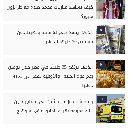
كيف تشاهد مباريات محمد صلاح مع طرابزون
سبور؟
8
الدولار يفقد حتى 63 قرشا ويهبط دون
مستوى 50 جنيها الدولار
9
الذهب يرتفع 35 جنيهًا في مصر خلال يومين
رغم قوة الجنيه.. والأوقية تقفز إلى 4151
دولارًا
10
وفاة شاب وإصابة اثنين في مشاجرة بين
أبناء عمومة بقرية الجلاوية في سوهاج