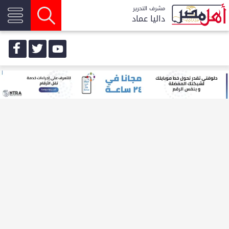
مشرف التحرير
داليا عماد