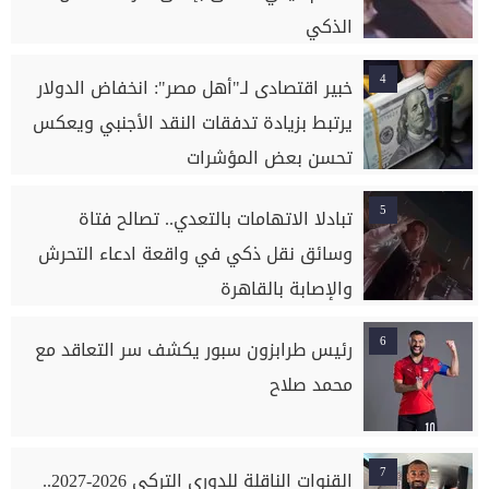
الذكي
4
خبير اقتصادى لـ"أهل مصر": انخفاض الدولار
يرتبط بزيادة تدفقات النقد الأجنبي ويعكس
تحسن بعض المؤشرات
5
تبادلا الاتهامات بالتعدي.. تصالح فتاة
وسائق نقل ذكي في واقعة ادعاء التحرش
والإصابة بالقاهرة
6
رئيس طرابزون سبور يكشف سر التعاقد مع
محمد صلاح
7
القنوات الناقلة للدوري التركي 2026-2027..