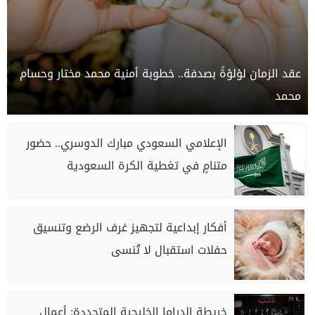
عقد الزمان لؤلؤةً بصدفة.. خطوبة أمنية محمد مختار وحسام
محمد
الإعلامي السعودي مبارك الدوسري.. حضور
متنامٍ في تغطية الكرة السعودية
أفكار إبداعية لتجهيز غرف الرضع وتنسيق
حفلات استقبال لا تُنسى
خريطة الدراما الخليجية المتجددة: أعمال