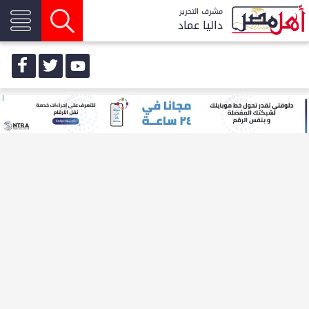
مشرف التحرير
داليا عماد