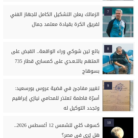
7
الزمالك يعلن التشكيل الكامل للجهاز الفني
لفريق الكرة بقيادة معتمد جمال
8
بائع تين شوكي وراء الواقعة.. القبض على
المتهم بالتـعـدي على كمساري قطار 735
بسوهاج
9
تغيير مفاجئ في قضية عروس بورسعيد:
أسرّة فاطمة تعتذر للمحامي نيازي إبراهيم
وتجدد التوكيل له
10
كسوف كلي للشمس 12 أغسطس 2026..
هل يُرى في مصر؟