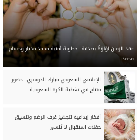
عقد الزمان لؤلؤةً بصدفة.. خطوبة أمنية محمد مختار وحسام
محمد
الإعلامي السعودي مبارك الدوسري.. حضور
متنامٍ في تغطية الكرة السعودية
أفكار إبداعية لتجهيز غرف الرضع وتنسيق
حفلات استقبال لا تُنسى