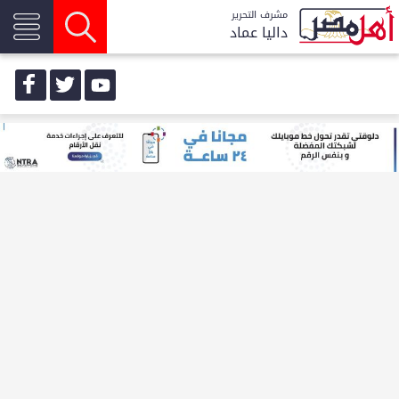
مشرف التحرير
داليا عماد