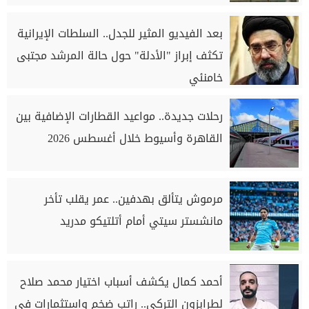
بعد الفيديو المثير للجدل.. السلطات الإيرانية
تكثف إبراز "الأدلة" حول حالة المرشد مجتبى
خامنئي
رحلات جديدة.. مواعيد القطارات الإضافية بين
القاهرة وأسيوط خلال أغسطس 2026
مرموش يتألق بهدفين.. عمر يقلب تأخر
مانشستر سيتي أمام أتلتيكو مدريد
أحمد كمال يكشف أسباب اختيار محمد صلاح
لطرابزون التركي.. راتب ضخم واستثمارات في