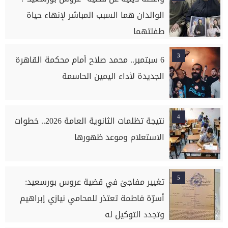
الوالدان هما السبب المباشر لإنهاء حياة
طفلتهما
3
6 سبتمبر.. محمد صلاح أمام محكمة القاهرة
الجديدة لأداء اليمين الحاسمة
4
نتيجة تظلمات الثانوية العامة 2026.. خطوات
الاستعلام وموعد ظهورها
5
تغيير مفاجئ في قضية عروس بورسعيد:
أسرّة فاطمة تعتذر للمحامي نيازي إبراهيم
وتجدد التوكيل له