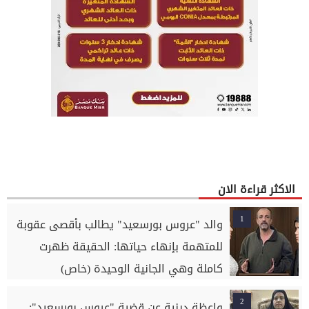
الاكثر قراءة الان
1
والد "عروس بورسعيد" يطالب بأقصى عقوبة
للمتهمة بإنهاء حياتها: الحقيقة ظهرت
كاملة وهي الجانية الوحيدة (خاص)
2
واعظة دينية عن قضية "عروس بورسعيد":