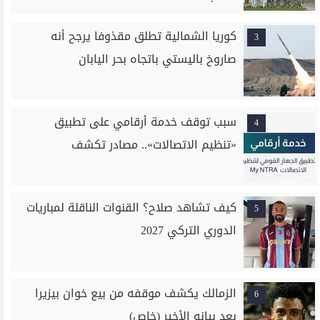
كوريا الشمالية تطلق مقذوفا يرجح أنه
3
صاروخ باليستي باتجاه بحر اليابان
سبب توقف خدمة أرقامي على تطبيق
4
«تنظيم الاتصالات».. مصادر تكشف
كيف تشاهد صلاح؟ القنوات الناقلة لمباريات
5
الدوري التركي 2027
الزمالك يكشف موقفه من بيع خوان بيزيرا
6
بعد بيانه الأخير (خاص)