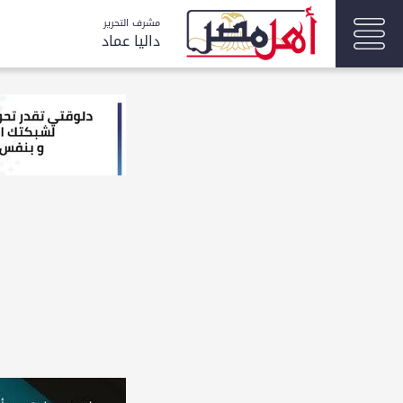
مشرف التحرير
داليا عماد