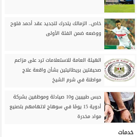
خاص.. الزمالك يتحرك لتجديد عقد أحمد فتوح
ووضعه ضمن الفئة الأولى
الهيئة العامة للاستعلامات ترد على مزاعم
صحيفتين بريطانيتين بشأن واقعة علاج
مواطنة في شرم الشيخ
حبس طبيبين و10 صيادلة وموظفين بشركة
أدوية 15 يومًا في سوهاج لاتهامهم بتصنيع
مواد مخدرة
خدمات