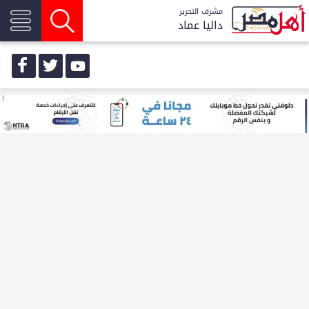
مشرف التحرير
داليا عماد