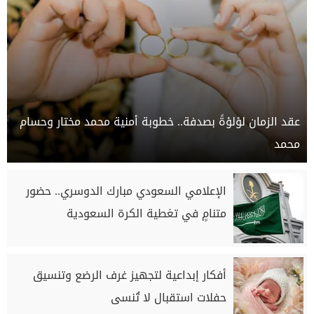
عقد الزمان لؤلؤةً بصدفة.. خطوبة أمنية محمد مختار وحسام
محمد
الإعلامي السعودي مبارك الدوسري.. حضور
متنامٍ في تغطية الكرة السعودية
أفكار إبداعية لتجهيز غرف الرضع وتنسيق
حفلات استقبال لا تُنسى