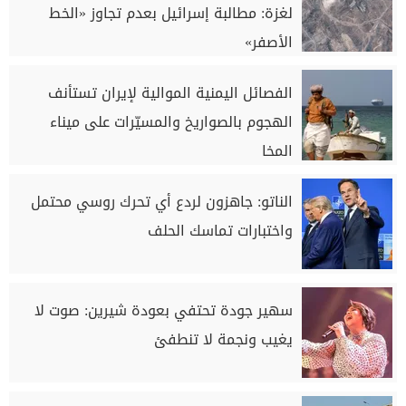
لغزة: مطالبة إسرائيل بعدم تجاوز «الخط
الأصفر»
الفصائل اليمنية الموالية لإيران تستأنف
الهجوم بالصواريخ والمسيّرات على ميناء
المخا
الناتو: جاهزون لردع أي تحرك روسي محتمل
واختبارات تماسك الحلف
سهير جودة تحتفي بعودة شيرين: صوت لا
يغيب ونجمة لا تنطفئ