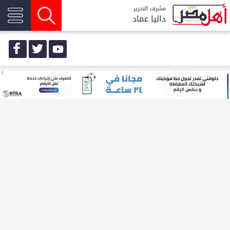
مشرف التحرير
داليا عماد