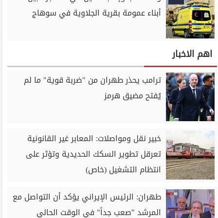
أبناء عمومة بقرية الجلاوية في سوهاج
اهم الاخبار
ترامب يحذر طهران من "ضربة قوية" ما لم
يُفتح مضيق هرمز
خبير نقل ومواصلات: المعابر غير القانونية
تعرقل تطوير السكك الحديدية وتؤثر على
انتظام التشغيل (خاص)
طهران: الرئيس الإيراني يؤكد أن التواصل مع
المرشد "صعب جداً" في الوقت الحالي