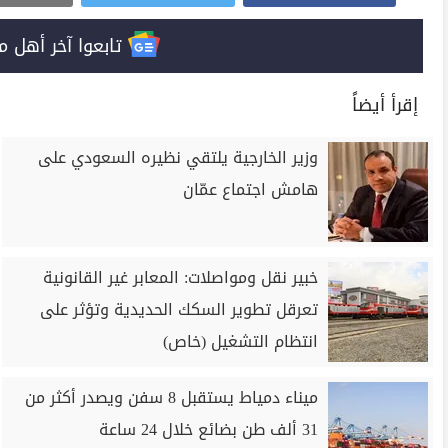
تابعوا آخر أهل مصر على 
إقرأ أيضاً
وزير الخارجية يلتقي نظيره السعودي على
هامش اجتماع عمّان
خبير نقل ومواصلات: المعابر غير القانونية
تعرقل تطوير السكك الحديدية وتؤثر على
انتظام التشغيل (خاص)
ميناء دمياط يستقبل 8 سفن ويصدر أكثر من
31 ألف طن بضائع خلال 24 ساعة