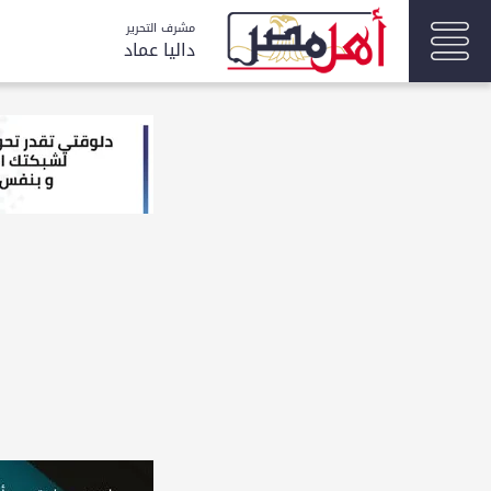
مشرف التحرير
داليا عماد