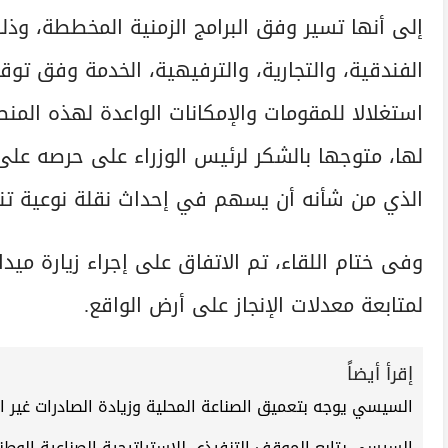
إلى أنها تسير وفق البرامج الزمنية المخططة، وذ
الفندقية، والتجارية، والترفيهية، الخدمة وفق تو
استغلالا للمقومات والإمكانات الواعدة لهذه المنط
لها، متوجها بالشكر لرئيس الوزراء على حرصه على 
الذي من شأنه أن يسهم في إحداث نقلة نوعية تن
وفى ختام اللقاء، تم الاتفاق على إجراء زيارة ميد
لمتابعة معدلات الإنجاز على أرض الواقع.
إقرأ أيضاً
السيسي يوجه بتعميق الصناعة المحلية وزيادة الصادرات غير البترولية إلى 0
السيسي يتابع الموقف التنفيذي للاستراتيجية الصناعية الوطنية 2026 – 0