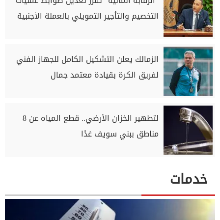
"الرقابة المالية" تقرر تعديل ضوابط عمليات
التخصيم والتأجير التمويلي بالعملة الأجنبية
الزمالك يعلن التشكيل الكامل للجهاز الفني
لفريق الكرة بقيادة معتمد جمال
لتطهير الخزان الأرضي.. قطع المياه عن 8
مناطق ببني سويف غدًا
خدمات