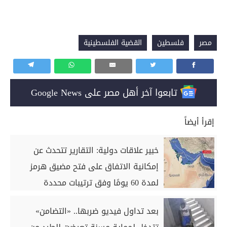
مصر
فلسطين
القضية الفلسطينية
تابعوا آخر أهل مصر على Google News
إقرأ أيضاً
خبير علاقات دولية: التقارير تتحدث عن
إمكانية الاتفاق على فتح مضيق هرمز
لمدة 60 يومًا وفق ترتيبات محددة
بعد تداول فيديو ضربها.. «التضامن»