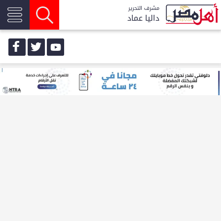
مشرف التحرير
داليا عماد