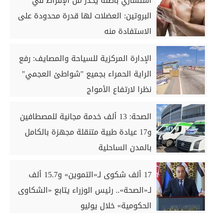
استشاري باطنة يحذر من الإفراط في
البروتين: العضلات لها قدرة محدودة على
الاستفادة منه
الإدارة المركزية للسياحة والمصايف: رفع
الراية الحمراء بجميع "شواطئ العجمي"
نظرا لارتفاع الأمواج
الصحة: 13 ألف خدمة مجانية للمصطافين
و17 عيادة طبية متنقلة مجهزة بالكامل
بالمدن الساحلية
17 ألف شكوى لـ«التموين» و15.7 ألف
لـ«الصحة».. رئيس الوزراء يتابع «الشكاوى
الحكومية» خلال يوليو