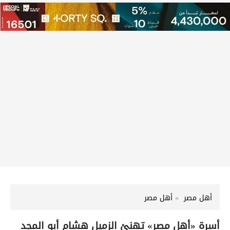
أهل مصر
أهل مصر
أسرة «أهل مصر» تهنئ الزميل هشام أبو المجد