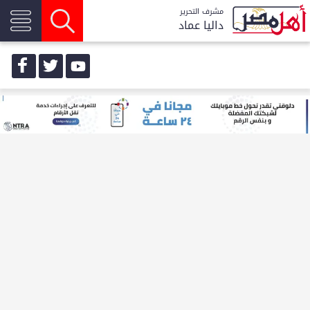
مشرف التحرير
داليا عماد