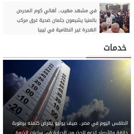
في مشهد مهيب.. أهالي كوم المحرص
بالمنيا يشيعون جثمان ضحية غرق مركب
الهجرة غير النظامية في ليبيا
خدمات
الطقس اليوم في مصر.. صيف يوليو يفرض كلمته برطوبة
خانقة والأرصاد تدعو للحذر من الحرارة في ساعات الذروة