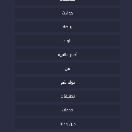
حوادث
رياضة
بنوك
أخبار عالمية
فن
توك شو
تحقيقات
خدمات
دين ودنيا