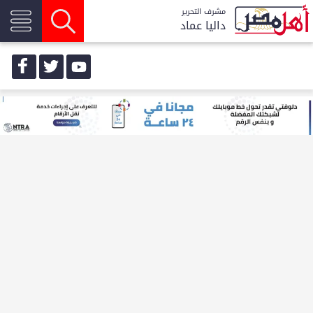
مشرف التحرير
داليا عماد