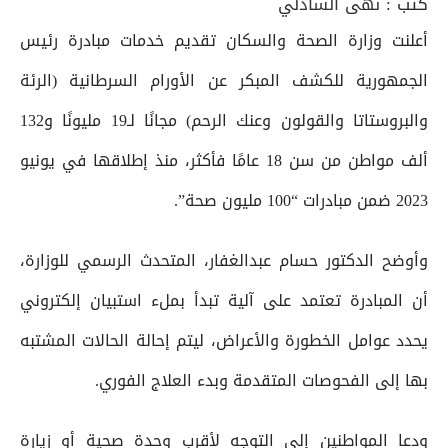
كتب :
نهى الشاذلي
أعلنت وزارة الصحة والسكان تقديم خدمات مبادرة رئيس
الجمهورية للكشف المبكر عن الأورام السرطانية (الرئة
والبروستاتا والقولون وعنك الرحم) مجانًا لـ19 مليونًا و132
ألف مواطن من سن 18 عامًا فأكثر، منذ إطلاقها في يونيو
2023 ضمن مبادرات “100 مليون صحة”.
وأوضح الدكتور حسام عبدالغفار، المتحدث الرسمي للوزارة،
أن المبادرة تعتمد على آلية تبدأ بملء استبيان إلكتروني
يحدد عوامل الخطورة والأعراض، ليتم إحالة الحالات المشتبه
بها إلى الفحوصات المتقدمة وبدء العلاج الفوري.
ودعا المواطنين إلى التوجه لأقرب وحدة صحية أو زيارة