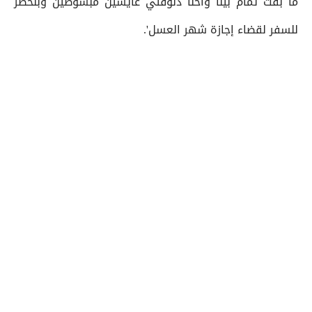
ما بقت تمام بينا واحنا دلوقتي عايشين مبسوطين وبنحضر
للسفر لقضاء إجازة شهر العسل'.