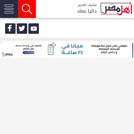
مشرف التحرير
داليا عماد