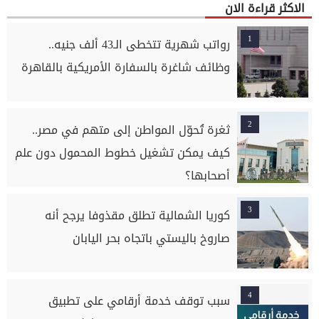
الاكثر قراءة الان
1
رواتب شهرية تتخطى الـ43 ألف جنيه..
وظائف شاغرة بالسفارة الأمريكية بالقاهرة
2
ثغرة تُحوّل المواطن إلى متهم في مصر..
كيف يمكن تشغيل خطوط المحمول دون علم
أصحابها؟
3
كوريا الشمالية تطلق مقذوفا يرجح أنه
صاروخ باليستي باتجاه بحر اليابان
4
سبب توقف خدمة أرقامي على تطبيق