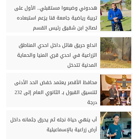
هددوني وضيعوا مستقبلي.. الأول على
تربية رياضية جامعة قنا يزعم استبعاده
لصالح ابن شقيق رئيس القسم
اندلع حريق هائل داخل احدي المناطق
الزراعية في احدي قري المنيا والحماية
المدنية تتدخل
محافظ الأقصر يعتمد خفض الحد الأدنى
لتنسيق القبول بـ الثانوي العام إلى 232
درجة
أب ينهي حياة نجله ثم يحرق جثمانه داخل
أرض زراعية بالإسماعيلية