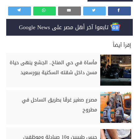
تابعوا آخر أهل مصر على Google News
إقرأ أيضاً
مأساة في حي المناخ.. الجشع ينهى حياة
مسن داخل شقته السكنية ببورسعيد
مصرع صغير غرقًا بطريق الساحل في
مطروح
حبس طبيبين و10 صيادلة وموظفين