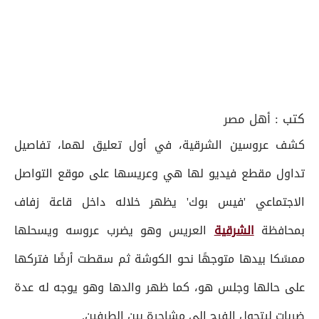
كتب :
أهل مصر
كشف عروسين الشرقية، في أول تعليق لهما، تفاصيل
تداول مقطع فيديو لها هي وعريسها على موقع التواصل
الاجتماعي 'فيس بوك' يظهر خلاله داخل قاعة زفاف
بمحافظة
الشرقية
العريس وهو يضرب عروسه ويسحلها
ممسًكا بيدها متوجهًا نحو الكوشة ثم سقطت أرضًا فتركها
على حالها وجلس هو، كما ظهر والدها وهو يوجه له عدة
ضربات ليتحول الفرح إلي مشاجرة بين الطرفين.