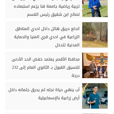
تربية رياضية جامعة قنا يزعم استبعاده
لصالح ابن شقيق رئيس القسم
اندلع حريق هائل داخل احدي المناطق
الزراعية في احدي قري المنيا والحماية
المدنية تتدخل
محافظ الأقصر يعتمد خفض الحد الأدنى
لتنسيق القبول بـ الثانوي العام إلى 232
درجة
أب ينهي حياة نجله ثم يحرق جثمانه داخل
أرض زراعية بالإسماعيلية