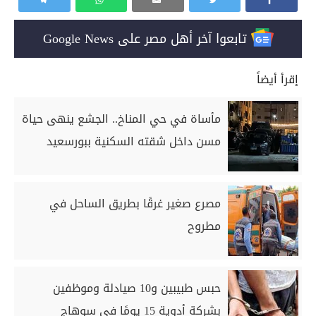
تابعوا آخر أهل مصر على Google News
إقرأ أيضاً
مأساة في حي المناخ.. الجشع ينهى حياة
مسن داخل شقته السكنية ببورسعيد
مصرع صغير غرقًا بطريق الساحل في
مطروح
حبس طبيبين و10 صيادلة وموظفين
بشركة أدوية 15 يومًا في سوهاج