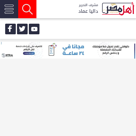
مشرف التحرير
داليا عماد