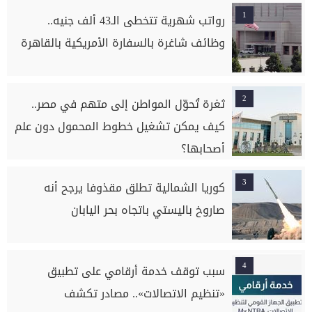
1
رواتب شهرية تتخطى الـ43 ألف جنيه..
وظائف شاغرة بالسفارة الأمريكية بالقاهرة
2
ثغرة تُحوّل المواطن إلى متهم في مصر..
كيف يمكن تشغيل خطوط المحمول دون علم
أصحابها؟
3
كوريا الشمالية تطلق مقذوفا يرجح أنه
صاروخ باليستي باتجاه بحر اليابان
4
سبب توقف خدمة أرقامي على تطبيق
«تنظيم الاتصالات».. مصادر تكشف