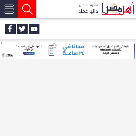
مشرف التحرير
داليا عماد