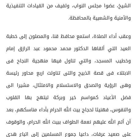
الشيخ، عضوا مجلس النواب، ولفيف من القيادات التنفيذية
والأمنية والشعبية بالمحافظة.
وعقب أداء الصلاة، استمع محافظ قنا، والمصلون إلى خطبة
العيد التي ألقاها الدكتور محمد محمود عبد الرازق إمام
وخطيب المسجد، والتي تناول فيها منهجية النجاح فى
الابتلاء فى قصة الذبيح والتى تناولت اربع محاور رئيسة
وهى الرؤية والصدق والاستسلام والامتثال، مشيرا الى
فضل الأعياد كمواسم خير وبركة تبتهج بها القلوب
والنفوس، فهنيئا لحجاج بيت الله الحرام بأداء مناسكهم، بعد
أن أتم الله عليهم نعمة الطواف ببيت الله الحرام، والوقوف
على صعيد عرفات، داعيا جموع المسلمين إلى اتباع هدى