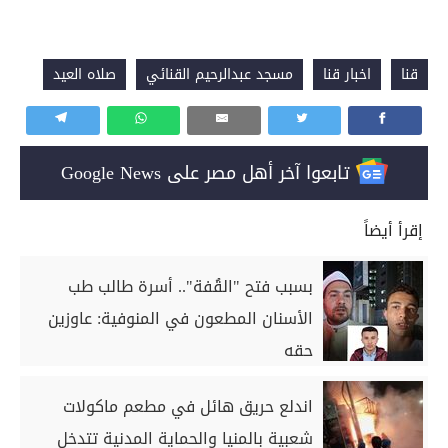
قنا
اخبار قنا
مسجد عبدالرحيم القنائي
صلاه العيد
تابعوا آخر أهل مصر على Google News
إقرأ أيضاً
بسبب فتح "القُفة".. أسرة طالب طب
الأسنان المطعون في المنوفية: عاوزين
حقه
اندلع حريق هائل في مطعم ماكولات
شعبية بالمنيا والحماية المدنية تتدخل