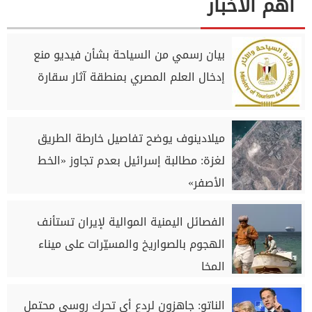
اهم الاخبار
بيان رسمي من السياحة بشأن فيديو منع
إدخال العلم المصري بمنطقة آثار سقارة
ميلادينوف يوضح تفاصيل خارطة الطريق
لغزة: مطالبة إسرائيل بعدم تجاوز «الخط
الأصفر»
الفصائل اليمنية الموالية لإيران تستأنف
الهجوم بالصواريخ والمسيّرات على ميناء
المخا
الناتو: جاهزون لردع أي تحرك روسي محتمل