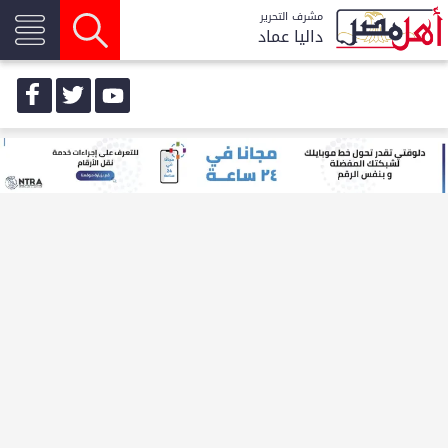
مشرف التحرير
داليا عماد