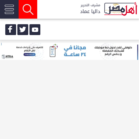
مشرف التحرير
داليا عماد