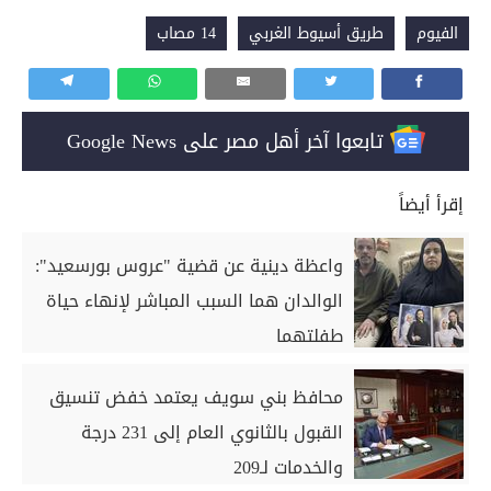
الفيوم
طريق أسيوط الغربي
14 مصاب
تابعوا آخر أهل مصر على Google News
إقرأ أيضاً
واعظة دينية عن قضية "عروس بورسعيد":
الوالدان هما السبب المباشر لإنهاء حياة
طفلتهما
محافظ بني سويف يعتمد خفض تنسيق
القبول بالثانوي العام إلى 231 درجة
والخدمات لـ209