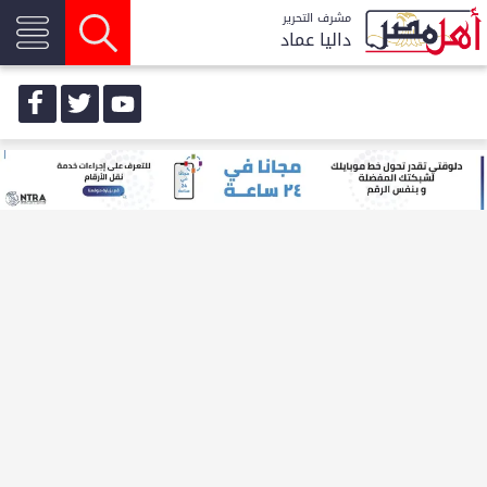
مشرف التحرير
داليا عماد